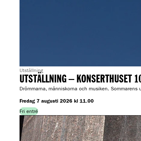
G
Utställning
UTSTÄLLNING – KONSERTHUSET 1
e
n
Drömmarna, människorna och musiken. Sommarens utst
r
Fredag 7 augusti 2026 kl 11.00
e
:
Fri entré