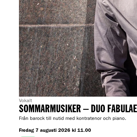
G
Vokalt
SOMMARMUSIKER – DUO FABULAE
e
n
Från barock till nutid med kontratenor och piano.
r
Fredag 7 augusti 2026 kl 11.00
e