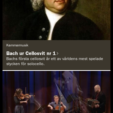
G
Kammarmusik
e
n
Bach ur Cellosvit nr 1
r
e
Bachs första cellosvit är ett av världens mest spelade
:
stycken för solocello.