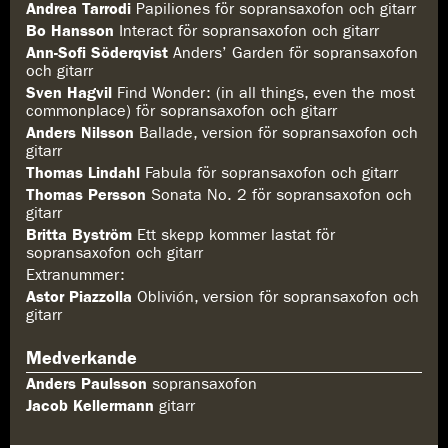
Andrea Tarrodi
Papiliones för sopransaxofon och gitarr
Bo Hansson
Interact för sopransaxofon och gitarr
Ann-Sofi Söderqvist
Anders’ Garden för sopransaxofon
och gitarr
Sven Hagvil
Find Wonder: (in all things, even the most
commonplace) för sopransaxofon och gitarr
Anders Nilsson
Ballade, version för sopransaxofon och
gitarr
Thomas Lindahl
Fabula för sopransaxofon och gitarr
Thomas Persson
Sonata No. 2 för sopransaxofon och
gitarr
Britta Byström
Ett skepp kommer lastat för
sopransaxofon och gitarr
Extranummer:
Astor Piazzolla
Oblivión, version för sopransaxofon och
gitarr
Medverkande
Anders Paulsson
sopransaxofon
Jacob Kellermann
gitarr