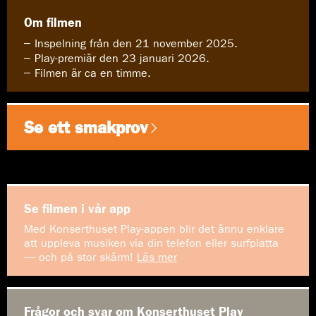
Om filmen
Inspelning från den 21 november 2025.
Play-premiär den 23 januari 2026.
Filmen är ca en timme.
Se ett smakprov
Se filmen i vår app
Med Konserthuset Play-appen blir det ännu enklare
att uppleva musiken via din telefon eller surfplatta
— och på stor skärm!
Läs mer
Frågor och svar om Konserthuset Play