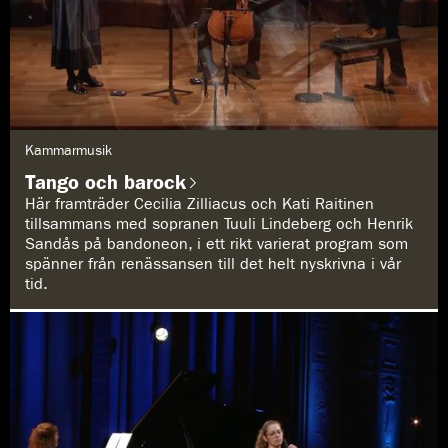
G
Kammarmusik
e
n
Tango och barock
r
e
Här framträder Cecilia Zilliacus och Kati Raitinen
:
tillsammans med sopranen Tuuli Lindeberg och Henrik
Sandås på bandoneon, i ett rikt varierat program som
spänner från renässansen till det helt nyskrivna i vår
tid.