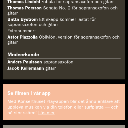
Thomas Lindahl
Fabula för sopransaxofon och gitarr
Thomas Persson
Sonata No. 2 för sopransaxofon och
gitarr
Britta Byström
Ett skepp kommer lastat för
sopransaxofon och gitarr
Extranummer:
Astor Piazzolla
Oblivión, version för sopransaxofon och
gitarr
Medverkande
Anders Paulsson
sopransaxofon
Jacob Kellermann
gitarr
Se filmen i vår app
Med Konserthuset Play-appen blir det ännu enklare att
uppleva musiken via din telefon eller surfplatta — och
på stor skärm!
Läs mer