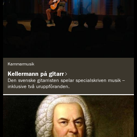
G
Kammarmusik
e
n
Kellermann på gitarr
r
e
Den svenske gitarristen spelar specialskriven musik –
:
inklusive två uruppföranden.