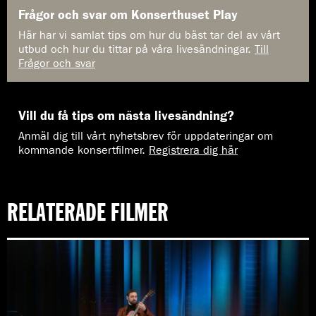
Frågor och svar om Konserthuset Play
Här har vi samlat tips om hur du bäst tar del av vårt
utbud och hur du tittar på våra livesändningar.
Till
Frågor och svar
Vill du få tips om nästa livesändning?
Anmäl dig till vårt nyhetsbrev för uppdateringar om
kommande konsertfilmer.
Registrera dig här
RELATERADE FILMER