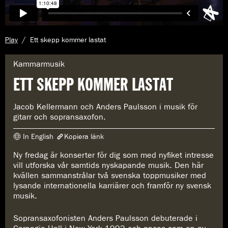
A
Play
Ett skepp kommer lastat
k
t
G
Kammarmusik
u
e
ETT SKEPP KOMMER LASTAT
e
n
l
r
l
e
Jacob Kellermann och Anders Paulsson i musik för
s
:
gitarr och sopransaxofon.
i
d
In English
Kopiera länk
a
:
Ny fredag är konserter för dig som med nyfiket intresse
Länken har kopierats
vill utforska vår samtids nyskapande musik. Den här
https://www.konserthuset.se/play/ett-skepp-kommer-lastat/
kvällen sammanstrålar två svenska toppmusiker med
lysande internationella karriärer och framför ny svensk
musik.
Sopransaxofonisten Anders Paulsson debuterade i