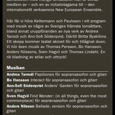
medlem av – och en av initiativtagarna till – den
internationellt verksamma New European Ensemble.
Här får vi höra Kellermann och Paulsson i ett program
med musik av några av Sveriges främsta tonsättare,
bland annat uruppföranden av nya verk av Andrea
Tarrodi och Ann-Sofi Söderqvist. Därtill Britta Byströms
Ett skepp kommer lastat skrivet för och tillägnat duon.
Vi hör även musik av Thomas Persson, Bo Hansson,
Anders Nilssons, Sven Hagvil och Thomas Lindahl. En
rik bladning av stilar och uttryck!
Musiken
Andrea Tarrodi
Papiliones för sopransaxofon och gitarr
Bo Hansson
Interact för sopransaxofon och gitarr
Ann-Sofi Söderqvist
Anders’ Garden för sopransaxofon
och gitarr
Sven Hagvil
Find Wonder: (in all things, even the most
commonplace) för sopransaxofon och gitarr
Anders Nilsson
Ballade, version för sopransaxofon och
gitarr