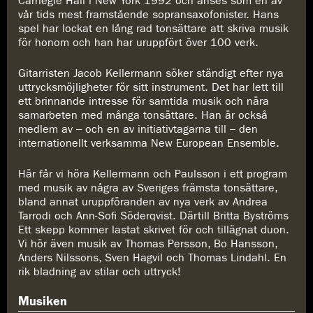
Carnegie Hall i New York 1992 och anses som en av
vår tids mest framstående sopransaxofonister. Hans
spel har lockat en lång rad tonsättare att skriva musik
för honom och han har uruppfört över 100 verk.
Gitarristen Jacob Kellermann söker ständigt efter nya
uttrycksmöjligheter för sitt instrument. Det har lett till
ett brinnande intresse för samtida musik och nära
samarbeten med många tonsättare. Han är också
medlem av – och en av initiativtagarna till – den
internationellt verksamma New European Ensemble.
Här får vi höra Kellermann och Paulsson i ett program
med musik av några av Sveriges främsta tonsättare,
bland annat uruppföranden av nya verk av Andrea
Tarrodi och Ann-Sofi Söderqvist. Därtill Britta Byströms
Ett skepp kommer lastat skrivet för och tillägnat duon.
Vi hör även musik av Thomas Persson, Bo Hansson,
Anders Nilssons, Sven Hagvil och Thomas Lindahl. En
rik bladning av stilar och uttryck!
Musiken