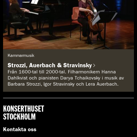
G
Kammarmusik
e
n
Strozzi, Auerbach & Stravinsky
r
e
Från 1600-tal till 2000-tal. Filharmonikern Hanna
:
Dahlkvist och pianisten Darya Tchaikovsky i musik av
Barbara Strozzi, Igor Stravinsky och Lera Auerbach.
KONSERTHUSET
STOCKHOLM
Kontakta oss