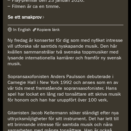
Play-premiär den 23 januari 2026.
Filmen är ca en timme.
Se ett smakprov
In English
Kopiera länk
Ny fredag är konserter för dig som med nyfiket intresse
Länken har kopierats
vill utforska vår samtids nyskapande musik. Den här
https://www.konserthuset.se/play/ett-skepp-kommer-lastat/
kvällen sammanstrålar två svenska toppmusiker med
lysande internationella karriärer och framför ny svensk
musik.
Sopransaxofonisten Anders Paulsson debuterade i
Carnegie Hall i New York 1992 och anses som en av
vår tids mest framstående sopransaxofonister. Hans
spel har lockat en lång rad tonsättare att skriva musik
för honom och han har uruppfört över 100 verk.
Gitarristen Jacob Kellermann söker ständigt efter nya
uttrycksmöjligheter för sitt instrument. Det har lett till
ett brinnande intresse för samtida musik och nära
samarbeten med många tonsättare. Han är också