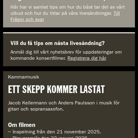
Här har vi samlat tips om hur du bäst tar del av vårt
utbud och hur du tittar på våra livesändningar.
Till
Frågor och svar
Vill du få tips om nästa livesändning?
Anmäl dig till vårt nyhetsbrev för uppdateringar om
kommande konsertfilmer.
Registrera dig här
G
Kammarmusik
e
ETT SKEPP KOMMER LASTAT
n
r
e
Jacob Kellermann och Anders Paulsson i musik för
:
gitarr och sopransaxofon.
Om filmen
Inspelning från den 21 november 2025.