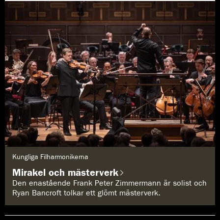
G
Kungliga Filharmonikerna
e
n
Mirakel och mästerverk
r
e
Den enastående Frank Peter Zimmermann är solist och
:
Ryan Bancroft tolkar ett glömt mästerverk.