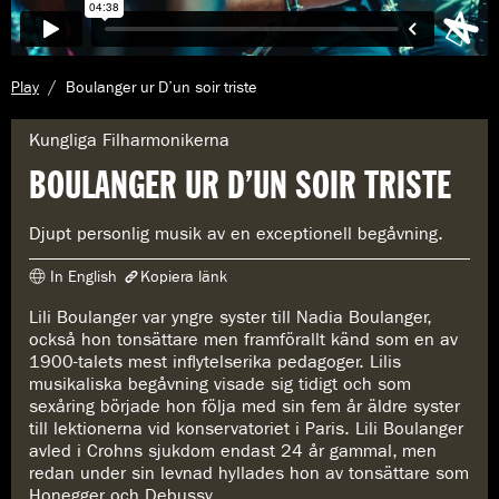
A
Play
Boulanger ur D’un soir triste
k
t
G
Kungliga Filharmonikerna
u
e
BOULANGER UR D’UN SOIR TRISTE
e
n
l
r
l
e
Djupt personlig musik av en exceptionell begåvning.
s
:
i
In English
Kopiera länk
d
a
Lili Boulanger var yngre syster till Nadia Boulanger,
Länken har kopierats
:
också hon tonsättare men framförallt känd som en av
https://www.konserthuset.se/play/boulanger-ur-dun-soir-triste/
1900-talets mest inflytelserika pedagoger. Lilis
musikaliska begåvning visade sig tidigt och som
sexåring började hon följa med sin fem år äldre syster
till lektionerna vid konservatoriet i Paris. Lili Boulanger
avled i Crohns sjukdom endast 24 år gammal, men
redan under sin levnad hyllades hon av tonsättare som
Honegger och Debussy.