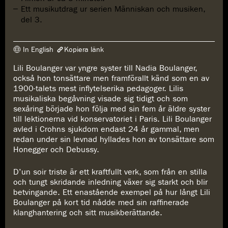
Ett musikutdrag ur serien Människan och musiken,
del 3.
In English
Kopiera länk
Lili Boulanger var yngre syster till Nadia Boulanger,
Länken har kopierats
också hon tonsättare men framförallt känd som en av
https://www.konserthuset.se/play/boulanger-ur-dun-soir-triste/
1900-talets mest inflytelserika pedagoger. Lilis
musikaliska begåvning visade sig tidigt och som
sexåring började hon följa med sin fem år äldre syster
till lektionerna vid konservatoriet i Paris. Lili Boulanger
avled i Crohns sjukdom endast 24 år gammal, men
redan under sin levnad hyllades hon av tonsättare som
Honegger och Debussy.
D’un soir triste är ett kraftfullt verk, som från en stilla
och tungt skridande inledning växer sig starkt och blir
betvingande. Ett enastående exempel på hur långt Lili
Boulanger på kort tid nådde med sin raffinerade
klanghantering och sitt musikberättande.