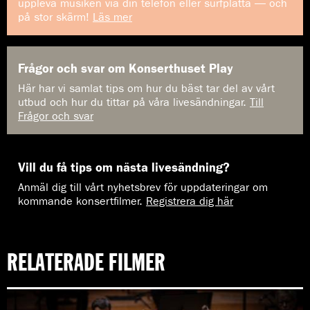
uppleva musiken via din telefon eller surfplatta — och
på stor skärm!
Läs mer
Frågor och svar om Konserthuset Play
Här har vi samlat tips om hur du bäst tar del av vårt
utbud och hur du tittar på våra livesändningar.
Till
Frågor och svar
Vill du få tips om nästa livesändning?
Anmäl dig till vårt nyhetsbrev för uppdateringar om
kommande konsertfilmer.
Registrera dig här
RELATERADE FILMER