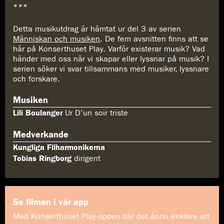
***
Detta musikutdrag är hämtat ur del 3 av serien
Människan och musiken
. De fem avsnitten finns att se
här på Konserthuset Play. Varför existerar musik? Vad
händer med oss när vi skapar eller lyssnar på musik? I
serien söker vi svar tillsammans med musiker, lyssnare
och forskare.
Musiken
Lili Boulanger
Ur D’un soir triste
Medverkande
Kungliga Filharmonikerna
Tobias Ringborg
dirigent
Se filmen i vår app
Med Konserthuset Play-appen blir det ännu enklare att