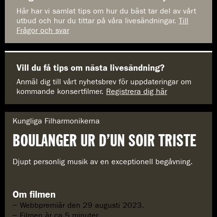
Här har vi samlat tips om hur du bäst tar del av vårt
utbud och hur du tittar på våra livesändningar.
Till
Frågor och svar
Vill du få tips om nästa livesändning?
Anmäl dig till vårt nyhetsbrev för uppdateringar om
kommande konsertfilmer.
Registrera dig här
G
Kungliga Filharmonikerna
e
BOULANGER UR D’UN SOIR TRISTE
n
r
e
Djupt personlig musik av en exceptionell begåvning.
:
Om filmen
Webbpremiär den 29 augusti 2023.
Filmen är ca 5 minuter.