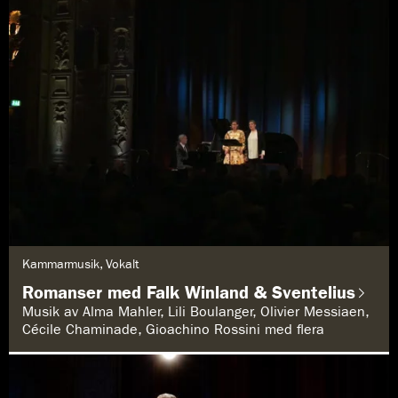
G
Kammarmusik, Vokalt
e
n
Romanser med Falk Winland & Sventelius
r
e
Musik av Alma Mahler, Lili Boulanger, Olivier Messiaen,
:
Cécile Chaminade, Gioachino Rossini med flera