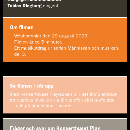
Tobias Ringborg
dirigent
Om filmen
Webbpremiär den 29 augusti 2023.
Filmen är ca 5 minuter.
Ett musikutdrag ur serien Människan och musiken,
del 3.
Se filmen i vår app
Med Konserthuset Play-appen blir det ännu enklare
att uppleva musiken via din telefon eller surfplatta
— och på stor skärm!
Läs mer
Frågor och svar om Konserthuset Play