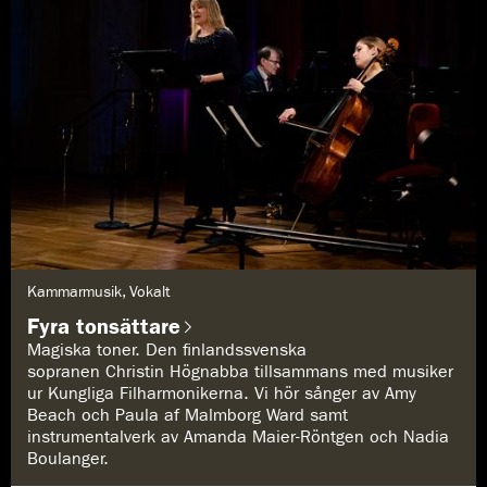
G
Kammarmusik, Vokalt
e
n
Fyra tonsättare
r
e
Magiska toner. Den finlandssvenska
:
sopranen Christin Högnabba tillsammans med musiker
ur Kungliga Filharmonikerna. Vi hör sånger av Amy
Beach och Paula af Malmborg Ward samt
instrumentalverk av Amanda Maier-Röntgen och Nadia
Boulanger.