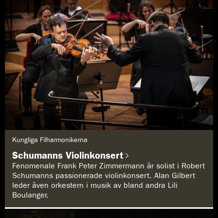
G
Kungliga Filharmonikerna
e
n
Schumanns Violinkonsert
r
e
Fenomenale Frank Peter Zimmermann är solist i Robert
:
Schumanns passionerade violinkonsert. Alan Gilbert
leder även orkestern i musik av bland andra Lili
Boulanger.