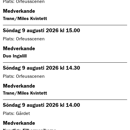
Plats: Orfeusscenen
e
r
Medverkande
s
å
Trane/Miles Kvintett
k
a
Söndag 9 augusti 2026 kl 15.00
n
d
Plats: Orfeusscenen
u
v
Medverkande
ä
l
Duo Ingalill
j
a
Söndag 9 augusti 2026 kl 14.30
b
l
Plats: Orfeusscenen
a
n
Medverkande
d
d
Trane/Miles Kvintett
e
k
Söndag 9 augusti 2026 kl 14.00
a
t
Plats: Gärdet
e
g
Medverkande
o
r