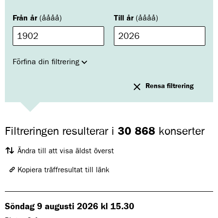
ä
l
Från år
(åååå)
Till år
(åååå)
t
e
t
g
å
r
Förfina din filtrering
d
e
t
Rensa filtrering
a
t
t
f
r
Filtreringen resulterar i
30 868
konserter
i
t
e
Ändra till att visa äldst överst
x
t
s
Kopiera träffresultat till länk
ö
k
Länken har kopierats
a
https://www.konserthuset.se/om-oss/historiskt-arkiv?share=418d8599-
e
Söndag 9 augusti 2026 kl 15.30
l
0270-4744-bcb4-9c678888f490
l