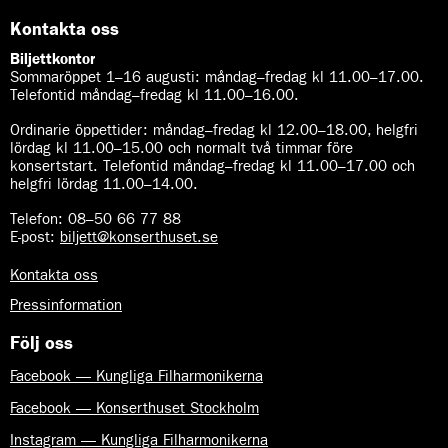
d
u
Kontakta oss
s
k
Biljettkontor
r
Sommaröppet 1–16 augusti:
måndag–fredag kl 11.00–17.00.
i
Telefontid måndag–fredag kl 11.00–16.00.
v
i
Ordinarie öppettider:
måndag–fredag kl 12.00–18.00, helgfri
t
lördag kl 11.00–15.00 och normalt två timmar före
s
konsertstart. Telefontid måndag–fredag kl 11.00–17.00 och
i
helgfri lördag 11.00–14.00.
f
ä
l
Telefon:
08–50 66 77 88
t
E-post
:
biljett@konserthuset.se
e
t
Kontakta oss
o
c
Pressinformation
h
n
Följ oss
å
s
Facebook — Kungliga Filharmonikerna
g
e
Facebook — Konserthuset Stockholm
n
o
Instagram — Kungliga Filharmonikerna
m