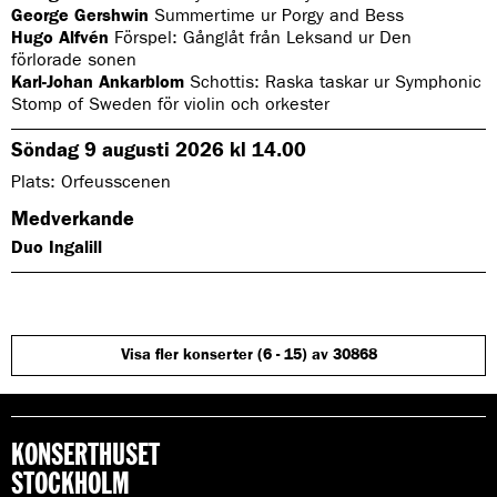
.
George Gershwin
Summertime ur Porgy and Bess
L
Hugo Alfvén
Förspel: Gånglåt från Leksand ur Den
i
förlorade sonen
s
Karl-Johan Ankarblom
Schottis: Raska taskar ur Symphonic
t
a
Stomp of Sweden för violin och orkester
n
n
Söndag 9 augusti 2026 kl 14.00
e
d
Plats: Orfeusscenen
a
n
Medverkande
a
n
Duo Ingalill
p
a
s
s
a
s
Visa fler konserter (6 - 15) av 30868
e
f
t
e
r
KONSERTHUSET
d
e
STOCKHOLM
t