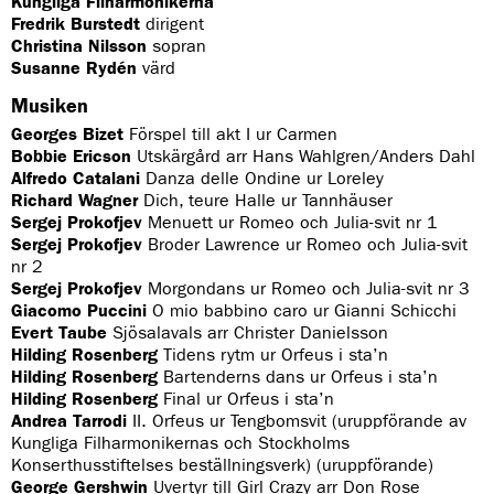
Kungliga Filharmonikerna
i
Fredrik Burstedt
dirigent
f
Christina Nilsson
sopran
ö
r
Susanne Rydén
värd
s
l
Musiken
a
Georges Bizet
Förspel till akt I ur Carmen
g
s
Bobbie Ericson
Utskärgård arr Hans Wahlgren/Anders Dahl
o
Alfredo Catalani
Danza delle Ondine ur Loreley
m
Richard Wagner
Dich, teure Halle ur Tannhäuser
v
Sergej Prokofjev
Menuett ur Romeo och Julia-svit nr 1
i
s
Sergej Prokofjev
Broder Lawrence ur Romeo och Julia-svit
a
nr 2
s
Sergej Prokofjev
Morgondans ur Romeo och Julia-svit nr 3
i
Giacomo Puccini
O mio babbino caro ur Gianni Schicchi
l
i
Evert Taube
Sjösalavals arr Christer Danielsson
s
Hilding Rosenberg
Tidens rytm ur Orfeus i sta’n
t
Hilding Rosenberg
Bartenderns dans ur Orfeus i sta’n
a
Hilding Rosenberg
Final ur Orfeus i sta’n
n
n
Andrea Tarrodi
II. Orfeus ur Tengbomsvit (uruppförande av
e
Kungliga Filharmonikernas och Stockholms
d
Konserthusstiftelses beställningsverk)
(uruppförande)
a
George Gershwin
Uvertyr till Girl Crazy arr Don Rose
n