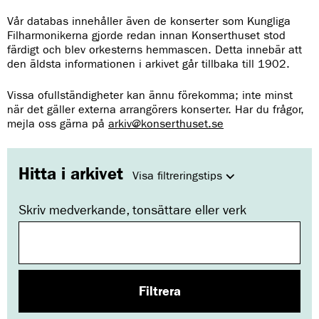
Länken har kopierats
Vår databas innehåller även de konserter som Kungliga
https://www.konserthuset.se/om-oss/historiskt-arkiv/
Filharmonikerna gjorde redan innan Konserthuset stod
färdigt och blev orkesterns hemmascen. Detta innebär att
den äldsta informationen i arkivet går tillbaka till 1902.
Vissa ofullständigheter kan ännu förekomma; inte minst
när det gäller externa arrangörers konserter. Har du frågor,
mejla oss gärna på
arkiv@konserthuset.se
Hitta i arkivet
Visa filtreringstips
Skriv medverkande, tonsättare eller verk
I
s
ö
k
f