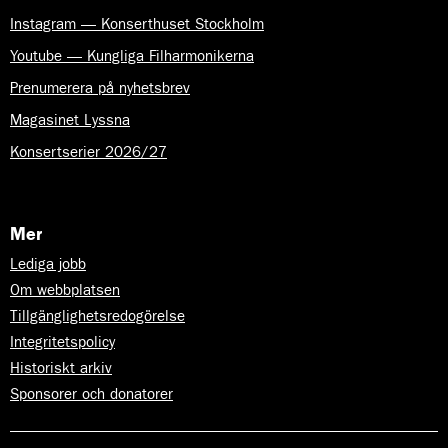
t
Instagram — Konserthuset Stockholm
a
b
Youtube — Kungliga Filharmonikerna
b
n
Prenumerera på nyhetsbrev
i
n
Magasinet Lyssna
g
o
Konsertserier 2026/27
c
h
p
i
l
Mer
t
a
Lediga jobb
n
g
Om webbplatsen
e
n
Tillgänglighetsredogörelse
t
Integritetspolicy
e
r
Historiskt arkiv
n
a
Sponsorer och donatorer
.