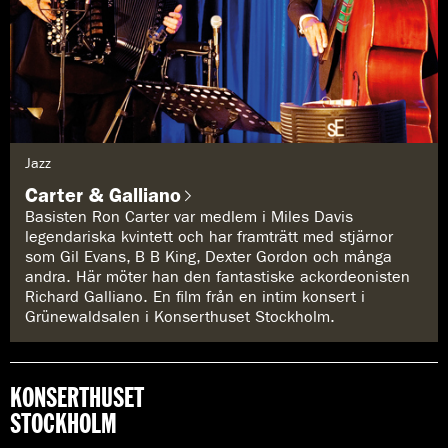
G
Jazz
e
n
Carter & Galliano
r
e
Basisten Ron Carter var medlem i Miles Davis
:
legendariska kvintett och har framträtt med stjärnor
som Gil Evans, B B King, Dexter Gordon och många
andra. Här möter han den fantastiske ackordeonisten
Richard Galliano. En film från en intim konsert i
Grünewaldsalen i Konserthuset Stockholm.
KONSERTHUSET
STOCKHOLM