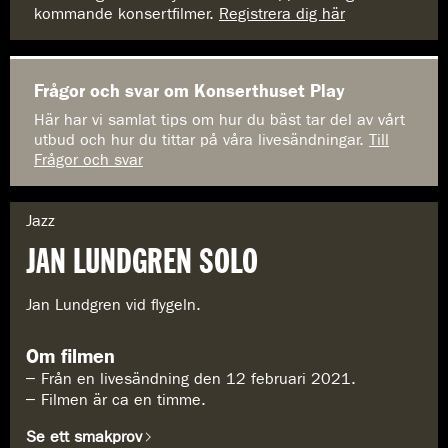
kommande konsertfilmer.
Registrera dig här
Frågor och svar om Konserthuset Play
Här har vi samlat tips om hur du bäst tar del av vårt
utbud och hur du tittar på våra livesändningar.
Till
Frågor och svar
G
Jazz
e
JAN LUNDGREN SOLO
n
r
e
Jan Lundgren vid flygeln.
:
Om filmen
Från en livesändning den 12 februari 2021.
Filmen är ca en timme.
Se ett smakprov