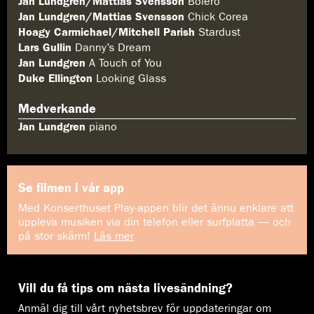
Jan Lundgren/Mattias Svensson
Bolero
Jan Lundgren/Mattias Svensson
Chick Corea
Hoagy Carmichael/Mitchell Parish
Stardust
Lars Gullin
Danny’s Dream
Jan Lundgren
A Touch of You
Duke Ellington
Looking Glass
Medverkande
Jan Lundgren
piano
Se filmen i vår app
Med Konserthuset Play-appen blir det ännu enklare att
uppleva musiken via din telefon eller surfplatta — och
på stor skärm!
Läs mer
Vill du få tips om nästa livesändning?
Anmäl dig till vårt nyhetsbrev för uppdateringar om