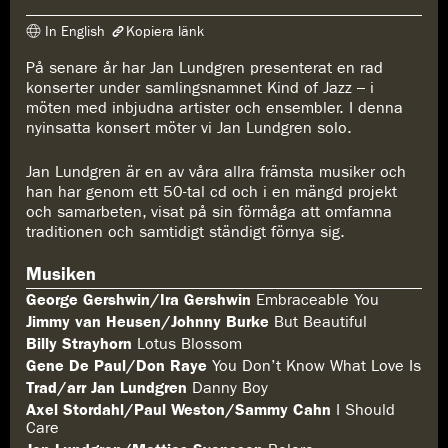
In English
Kopiera länk
På senare år har Jan Lundgren presenterat en rad
Länken har kopierats
konserter under samlingsnamnet Kind of Jazz – i
https://www.konserthuset.se/play/jan-lundgren-piano/
möten med inbjudna artister och ensembler. I denna
nyinsatta konsert möter vi Jan Lundgren solo.
Jan Lundgren är en av våra allra främsta musiker och
han har genom ett 50-tal cd och i en mängd projekt
och samarbeten, visat på sin förmåga att omfamna
traditionen och samtidigt ständigt förnya sig.
Musiken
George Gershwin/Ira Gershwin
Embraceable You
Jimmy van Heusen/Johnny Burke
But Beautiful
Billy Strayhorn
Lotus Blossom
Gene De Paul/Don Raye
You Don’t Know What Love Is
Trad/arr Jan Lundgren
Danny Boy
Axel Stordahl/Paul Weston/Sammy Cahn
I Should
Care