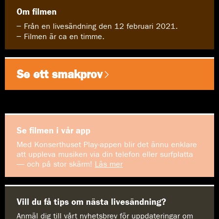
Om filmen
Från en livesändning den 12 februari 2021.
Filmen är ca en timme.
Se ett smakprov
Se filmen i vår app
Med Konserthuset Play-appen blir det ännu enklare
att uppleva musiken via din telefon eller surfplatta
— och på stor skärm!
Läs mer
Vill du få tips om nästa livesändning?
Anmäl dig till vårt nyhetsbrev för uppdateringar om