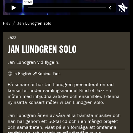
A
Play
Jan Lundgren solo
k
t
G
Jazz
u
e
JAN LUNDGREN SOLO
e
n
l
r
l
e
Jan Lundgren vid flygeln.
s
:
i
In English
Kopiera länk
d
a
På senare år har Jan Lundgren presenterat en rad
Länken har kopierats
:
konserter under samlingsnamnet Kind of Jazz – i
https://www.konserthuset.se/play/jan-lundgren-piano/
möten med inbjudna artister och ensembler. I denna
nyinsatta konsert möter vi Jan Lundgren solo.
Jan Lundgren är en av våra allra främsta musiker och
han har genom ett 50-tal cd och i en mängd projekt
och samarbeten, visat på sin förmåga att omfamna