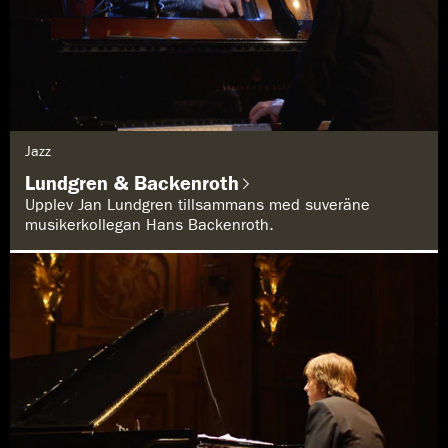
G
Jazz
e
n
Lundgren & Backenroth
r
e
Upplev Jan Lundgren tillsammans med suveräne
:
musikerkollegan Hans Backenroth.