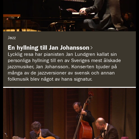
G
Jazz
e
n
En hyllning till Jan Johansson
r
e
Lycklig resa har pianisten Jan Lundgren kallat sin
:
personliga hyllning till en av Sveriges mest älskade
jazzmusiker, Jan Johansson. Konserten bjuder på
många av de jazzversioner av svensk och annan
folkmusik blev något av hans signatur.