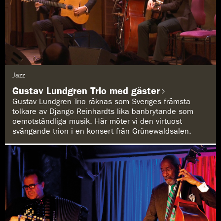
G
Jazz
e
n
Gustav Lundgren Trio med gäster
r
e
Gustav Lundgren Trio räknas som Sveriges främsta
:
tolkare av Django Reinhardts lika banbrytande som
oemotståndliga musik. Här möter vi den virtuost
svängande trion i en konsert från Grünewaldsalen.