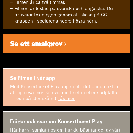
Filmen är ca två timmar.
Filmen är textad på svenska och engelska. Du
aktiverar textningen genom att klicka på CC-
knappen i spelarens nedre högra hörn.
Se ett smakprov
Se filmen i vår app
Med Konserthuset Play-appen blir det ännu enklare
att uppleva musiken via din telefon eller surfplatta
— och på stor skärm!
Läs mer
Frågor och svar om Konserthuset Play
Här har vi samlat tips om hur du bäst tar del av vårt