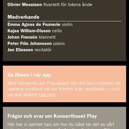
Olivier Messiaen
Kvartett för tidens ände
Medverkande
Emma Agnas de Frumerie
violin
Kajsa William-Olsson
cello
Johan Fransén
klarinett
Peter Friis Johansson
piano
Jan Eliasson
recitatör
Se filmen i vår app
Med Konserthuset Play-appen blir det ännu enklare att
uppleva musiken via din telefon eller surfplatta — och
på stor skärm!
Läs mer
Frågor och svar om Konserthuset Play
Här har vi samlat tips om hur du bäst tar del av vårt