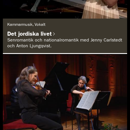
G
Kammarmusik, Vokalt
e
n
Det jordiska livet
r
e
Senromantik och nationalromantik med Jenny Carlstedt
:
och Anton Ljungqvist.