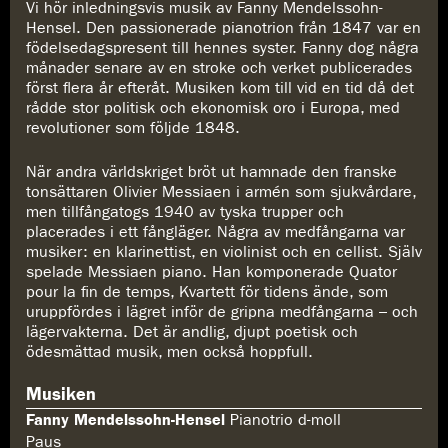
Vi hör inledningsvis musik av Fanny Mendelssohn-
Hensel. Den passionerade pianotrion från 1847 var en
födelsedagspresent till hennes syster. Fanny dog några
månader senare av en stroke och verket publicerades
först flera år efteråt. Musiken kom till vid en tid då det
rådde stor politisk och ekonomisk oro i Europa, med
revolutioner som följde 1848.
När andra världskriget bröt ut hamnade den franske
tonsättaren Olivier Messiaen i armén som sjukvårdare,
men tillfångatogs 1940 av tyska trupper och
placerades i ett fångläger. Några av medfångarna var
musiker: en klarinettist, en violinist och en cellist. Själv
spelade Messiaen piano. Han komponerade Quator
pour la fin de temps, Kvartett för tidens ände, som
uruppfördes i lägret inför de gripna medfångarna – och
lägervakterna. Det är andlig, djupt poetisk och
ödesmättad musik, men också hoppfull.
Musiken
Fanny Mendelssohn-Hensel
Pianotrio d-moll
Paus