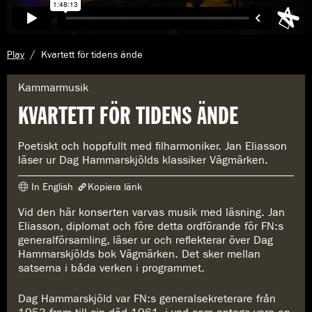
A
Play
Kvartett för tidens ände
k
t
G
Kammarmusik
u
e
KVARTETT FÖR TIDENS ÄNDE
e
n
l
r
l
e
Poetiskt och hoppfullt med filharmoniker. Jan Eliasson
s
:
läser ur Dag Hammarskjölds klassiker Vägmärken.
i
d
In English
Kopiera länk
a
:
Vid den här konserten varvas musik med läsning. Jan
Länken har kopierats
Eliasson, diplomat och före detta ordförande för FN:s
https://www.konserthuset.se/play/kvartett-for-tidens-ande/
generalförsamling, läser ur och reflekterar över Dag
Hammarskjölds bok Vägmärken. Det sker mellan
satserna i båda verken i programmet.
Dag Hammarskjöld var FN:s generalsekreterare från