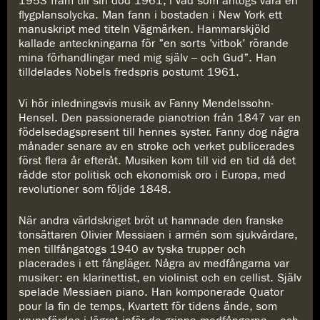
1953 fram till sin död 1961, i vad som antogs vara en
flygplansolycka. Man fann i bostaden i New York ett
manuskript med titeln Vägmärken. Hammarskjöld
kallade anteckningarna för ”en sorts ’vitbok’ rörande
mina förhandlingar med mig själv – och Gud”. Han
tilldelades Nobels fredspris postumt 1961.
Vi hör inledningsvis musik av Fanny Mendelssohn-
Hensel. Den passionerade pianotrion från 1847 var en
födelsedagspresent till hennes syster. Fanny dog några
månader senare av en stroke och verket publicerades
först flera år efteråt. Musiken kom till vid en tid då det
rådde stor politisk och ekonomisk oro i Europa, med
revolutioner som följde 1848.
När andra världskriget bröt ut hamnade den franske
tonsättaren Olivier Messiaen i armén som sjukvårdare,
men tillfångatogs 1940 av tyska trupper och
placerades i ett fångläger. Några av medfångarna var
musiker: en klarinettist, en violinist och en cellist. Själv
spelade Messiaen piano. Han komponerade Quator
pour la fin de temps, Kvartett för tidens ände, som