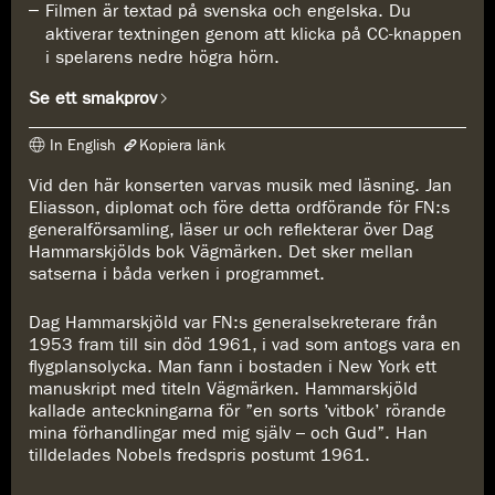
Filmen är textad på svenska och engelska. Du
aktiverar textningen genom att klicka på CC-knappen
i spelarens nedre högra hörn.
Se ett smakprov
In English
Kopiera länk
Vid den här konserten varvas musik med läsning. Jan
Länken har kopierats
Eliasson, diplomat och före detta ordförande för FN:s
https://www.konserthuset.se/play/kvartett-for-tidens-ande/
generalförsamling, läser ur och reflekterar över Dag
Hammarskjölds bok Vägmärken. Det sker mellan
satserna i båda verken i programmet.
Dag Hammarskjöld var FN:s generalsekreterare från
1953 fram till sin död 1961, i vad som antogs vara en
flygplansolycka. Man fann i bostaden i New York ett
manuskript med titeln Vägmärken. Hammarskjöld
kallade anteckningarna för ”en sorts ’vitbok’ rörande
mina förhandlingar med mig själv – och Gud”. Han
tilldelades Nobels fredspris postumt 1961.