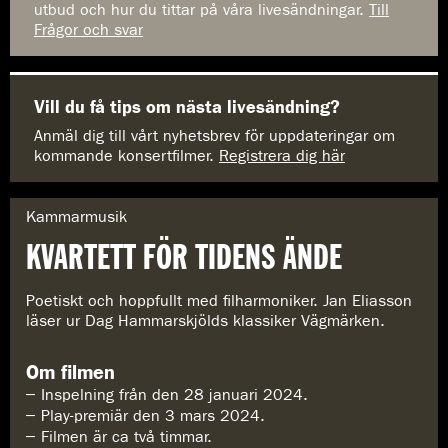
utbud och hur du tittar på våra livesändningar.
Till
Frågor och svar
Vill du få tips om nästa livesändning?
Anmäl dig till vårt nyhetsbrev för uppdateringar om
kommande konsertfilmer.
Registrera dig här
G
Kammarmusik
e
KVARTETT FÖR TIDENS ÄNDE
n
r
e
Poetiskt och hoppfullt med filharmoniker. Jan Eliasson
:
läser ur Dag Hammarskjölds klassiker Vägmärken.
Om filmen
Inspelning från den 28 januari 2024.
Play-premiär den 3 mars 2024.
Filmen är ca två timmar.