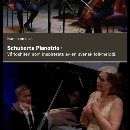
G
Kammarmusik
e
n
Schuberts Pianotrio
r
e
Världshiten som inspirerats av en svensk folkmelodi.
: