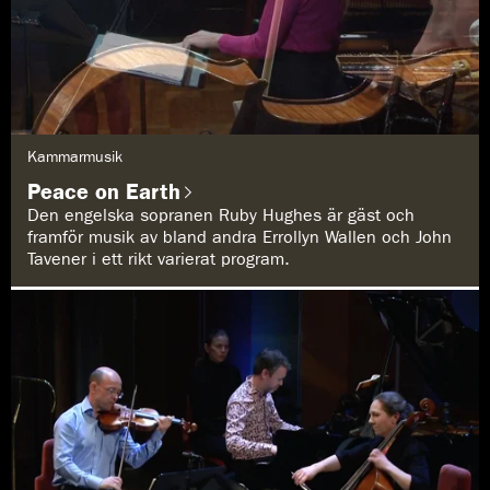
G
Kammarmusik
e
n
Peace on Earth
r
e
Den engelska sopranen Ruby Hughes är gäst och
:
framför musik av bland andra Errollyn Wallen och John
Tavener i ett rikt varierat program.