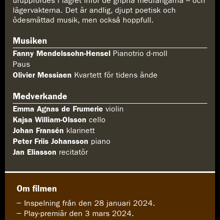
uruppfördes i lägret inför de gripna medfångarna – och
lägervakterna. Det är andlig, djupt poetisk och
ödesmättad musik, men också hoppfull.
Musiken
Fanny Mendelssohn-Hensel
Pianotrio d-moll
Paus
Olivier Messiaen
Kvartett för tidens ände
Medverkande
Emma Agnas de Frumerie
violin
Kajsa William-Olsson
cello
Johan Fransén
klarinett
Peter Friis Johansson
piano
Jan Eliasson
recitatör
Om filmen
Inspelning från den 28 januari 2024.
Play-premiär den 3 mars 2024.