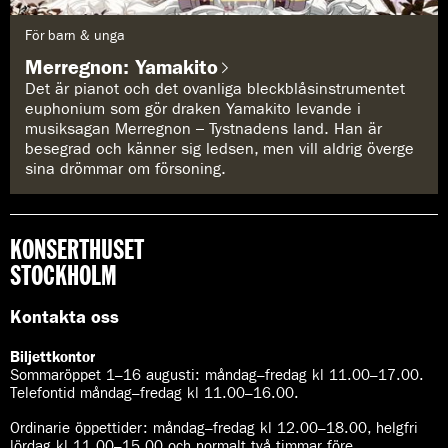
G
För barn & unga
e
n
Merregnon: Yamakito
r
e
Det är pianot och det ovanliga bleckblåsinstrumentet
:
euphonium som gör draken Yamakito levande i
musiksagan Merregnon – Tystnadens land. Han är
besegrad och känner sig ledsen, men vill aldrig överge
sina drömmar om försoning.
KONSERTHUSET
STOCKHOLM
Kontakta oss
Biljettkontor
Sommaröppet 1–16 augusti:
måndag–fredag kl 11.00–17.00.
Telefontid måndag–fredag kl 11.00–16.00.
Ordinarie öppettider:
måndag–fredag kl 12.00–18.00, helgfri
lördag kl 11.00–15.00 och normalt två timmar före