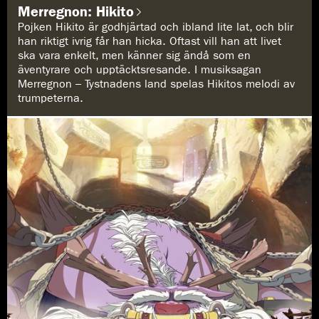
n
Merregnon: Hikito
r
e
Pojken Hikito är godhjärtad och ibland lite lat, och blir
:
han riktigt ivrig får han hicka. Oftast vill han att livet
ska vara enkelt, men känner sig ändå som en
äventyrare och upptäcktsresande. I musiksagan
Merregnon – Tystnadens land spelas Hikitos melodi av
trumpeterna.