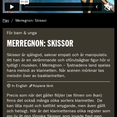
A
Play
Merregnon: Skissor
k
t
G
För barn & unga
u
e
MERREGNON: SKISSOR
e
n
l
r
l
e
Skissor är självgod, saknar empati och är manipulativ.
s
:
Att han är en skrämmande och oförutsägbar figur hör vi
i
tydligt i musiken. I Merregnon – Tystnadens land spelas
d
hans melodi av klarinetten. När scenen mörknar tas
a
melodin över av basklarinetten.
:
In English
Kopiera länk
Precis som när det gäller flöjter (se filmen om Ikari)
Länken har kopierats
finns det också många olika sorters klarinetter. De
https://www.konserthuset.se/play/merregnon-skissor/
kan låta mjukt och kattlikt smygande, men även gällt
och hetsigt. Här är det klarinetternas olika register som
ger liv åt den lömska Skissor, som lovade fred men