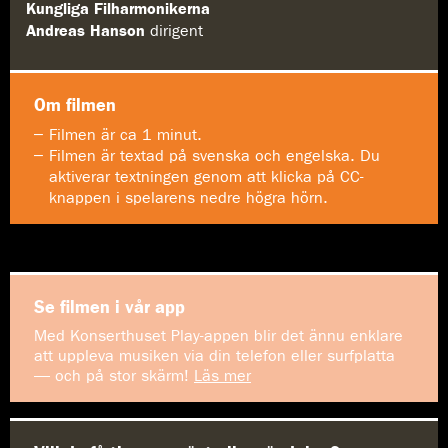
Kungliga Filharmonikerna
Andreas Hanson
dirigent
Om filmen
Filmen är ca 1 minut.
Filmen är textad på svenska och engelska. Du
aktiverar textningen genom att klicka på CC-
knappen i spelarens nedre högra hörn.
Se filmen i vår app
Med Konserthuset Play-appen blir det ännu enklare
att uppleva musiken via din telefon eller surfplatta
— och på stor skärm!
Läs mer