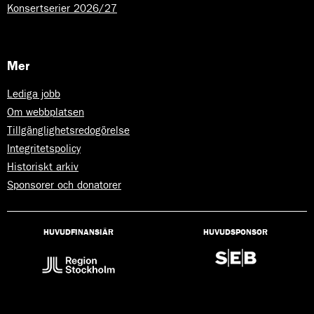
Konsertserier 2026/27
Mer
Lediga jobb
Om webbplatsen
Tillgänglighetsredogörelse
Integritetspolicy
Historiskt arkiv
Sponsorer och donatorer
HUVUDFINANSIÄR
HUVUDSPONSOR
Lyssna
på
Talande