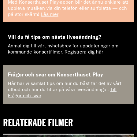
Med Konserthuset Play-appen blir det ännu enklare att
uppleva musiken via din telefon eller surfplatta — och
på stor skärm!
Läs mer
Vill du få tips om nästa livesändning?
Anmäl dig till vårt nyhetsbrev för uppdateringar om
kommande konsertfilmer.
Registrera dig här
Frågor och svar om Konserthuset Play
Här har vi samlat tips om hur du bäst tar del av vårt
utbud och hur du tittar på våra livesändningar.
Till
Frågor och svar
RELATERADE FILMER