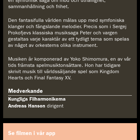
en symfonisk saga om mod och uthållighet,
sammanhållning och frihet.
Den fantasifulla världen målas upp med symfoniska
klanger och fängslande melodier. Precis som i Sergej
Prokofjevs klassiska musiksaga Peter och vargen
gestaltas varje karaktär av ett tydligt tema som spelas
av något av orkesterns olika instrument.
Musiken är komponerad av Yoko Shimomura, en av vår
tids främsta spelmusiktonsättare. Hon har tidigare
skrivit musik till världssäljande spel som Kingdom
Hearts och Final Fantasy XV.
Medverkande
Kungliga Filharmonikerna
Andreas Hanson
dirigent
Se filmen i vår app