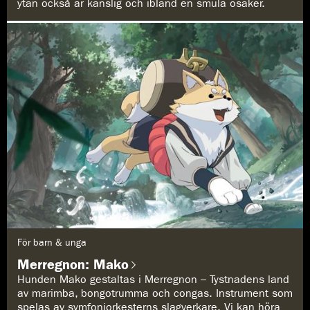
ytan också är känslig och ibland en smula osäker.
G
För barn & unga
e
n
Merregnon: Mako
r
e
Hunden Mako gestaltas i Merregnon – Tystnadens land
:
av marimba, bongotrumma och congas. Instrument som
spelas av symfoniorkesterns slagverkare. Vi kan höra