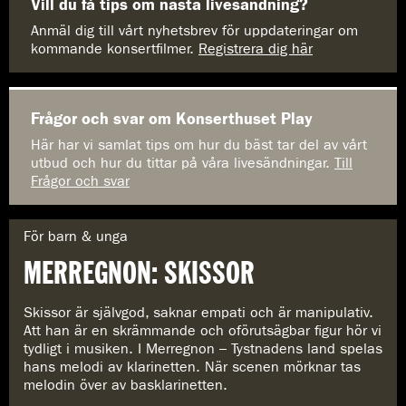
Vill du få tips om nästa livesändning?
Anmäl dig till vårt nyhetsbrev för uppdateringar om
kommande konsertfilmer.
Registrera dig här
Frågor och svar om Konserthuset Play
Här har vi samlat tips om hur du bäst tar del av vårt
utbud och hur du tittar på våra livesändningar.
Till
Frågor och svar
G
För barn & unga
e
MERREGNON: SKISSOR
n
r
e
Skissor är självgod, saknar empati och är manipulativ.
:
Att han är en skrämmande och oförutsägbar figur hör vi
tydligt i musiken. I Merregnon – Tystnadens land spelas
hans melodi av klarinetten. När scenen mörknar tas
melodin över av basklarinetten.