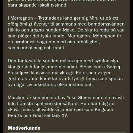
bara skapade iskall tystnad.
I Merregnon – Tystnadens land ger sig Miru ut på ett
oförglömligt äventyr tillsammans med barndomsvännen
Hikito och trogna hunden Mako. De ska ta reda på vad
som plågar det tysta landet Merregnon. Merregnon är
en symfonisk saga om mod och uthållighet,
sammanhållning och frihet.
Den fantasifulla världen målas upp med symfoniska
klanger och fängslande melodier. Precis som i Sergej
Prokofjevs klassiska musiksaga Peter och vargen
gestaltas varje karaktär av ett tydligt tema som spelas
av något av orkesterns olika instrument.
Musiken är komponerad av Yoko Shimomura, en av vår
tids främsta spelmusiktonsättare. Hon har tidigare
skrivit musik till världssäljande spel som Kingdom
Hearts och Final Fantasy XV.
Medverkande