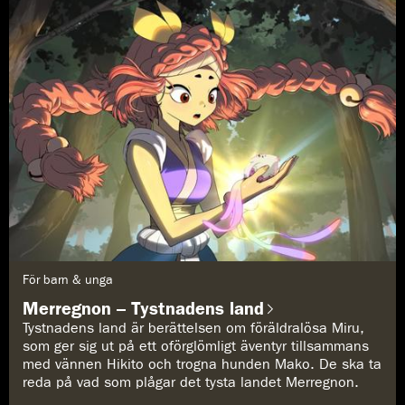
G
För barn & unga
e
n
Merregnon – Tystnadens land
r
e
Tystnadens land är berättelsen om föräldralösa Miru,
:
som ger sig ut på ett oförglömligt äventyr tillsammans
med vännen Hikito och trogna hunden Mako. De ska ta
reda på vad som plågar det tysta landet Merregnon.