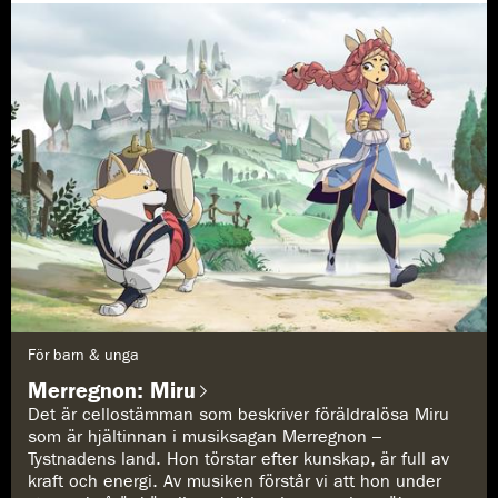
G
För barn & unga
e
n
Merregnon: Miru
r
e
Det är cellostämman som beskriver föräldralösa Miru
:
som är hjältinnan i musiksagan Merregnon –
Tystnadens land. Hon törstar efter kunskap, är full av
kraft och energi. Av musiken förstår vi att hon under