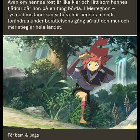
:
Även om hennes röst är lika klar och lätt som hennes
fjädrar bär hon på en tung börda. I Merregnon –
Tystnadens land kan vi höra hur hennes melodi
förändras under berättelsens gång så att den mer och
mer speglar hela landet.
G
För barn & unga
e