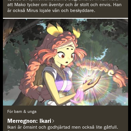
att Mako tycker om äventyr och är stolt och envis. Han
är också Mirus lojale vän och beskyddare.
G
För barn & unga
e
n
Merregnon: Ikari
r
e
Ikari är ömsint och godhjärtad men också lite gåtfull.