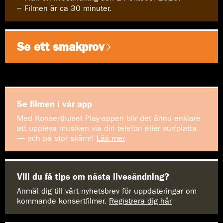
Filmen är ca 30 minuter.
Se ett smakprov
Se filmen i vår app
Med Konserthuset Play-appen blir det ännu enklare
att uppleva musiken via din telefon eller surfplatta
— och på stor skärm!
Läs mer
Vill du få tips om nästa livesändning?
Anmäl dig till vårt nyhetsbrev för uppdateringar om
kommande konsertfilmer.
Registrera dig här