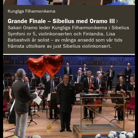
G
Kungliga Filharmonikerna
e
n
Grande Finale – Sibelius med Oramo III
r
e
Sakari Oramo leder Kungliga Filharmonikerna i Sibelius
:
Symfoni nr 5, violinkonserten och Finlandia. Lisa
Batiashvili är solist – av många ansedd som vår tids
främsta uttolkare av just Sibelius violinkonsert.