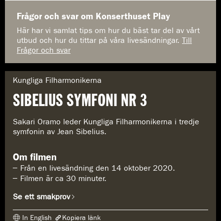
Frågor och svar om Konserthuset Play
Här har vi samlat tips om hur du bäst tar del av vårt
utbud och hur du tittar på våra livesändningar.
Till
Frågor och svar
G
Kungliga Filharmonikerna
e
SIBELIUS SYMFONI NR 3
n
r
e
Sakari Oramo leder Kungliga Filharmonikerna i tredje
:
symfonin av Jean Sibelius.
Om filmen
Från en livesändning den 14 oktober 2020.
Filmen är ca 30 minuter.
Se ett smakprov
In English
Kopiera länk