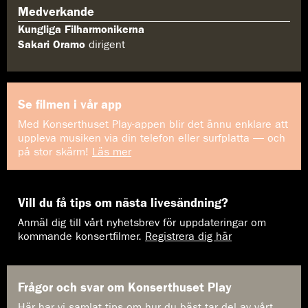
Medverkande
Kungliga Filharmonikerna
Sakari Oramo
dirigent
Se filmen i vår app
Med Konserthuset Play-appen blir det ännu enklare att
uppleva musiken via din telefon eller surfplatta — och
på stor skärm!
Läs mer
Vill du få tips om nästa livesändning?
Anmäl dig till vårt nyhetsbrev för uppdateringar om
kommande konsertfilmer.
Registrera dig här
Frågor och svar om Konserthuset Play
Här har vi samlat tips om hur du bäst tar del av vårt