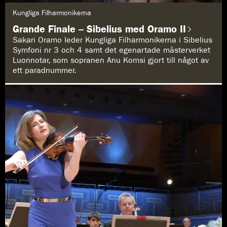
G
Kungliga Filharmonikerna
e
n
Grande Finale – Sibelius med Oramo II
r
e
Sakari Oramo leder Kungliga Filharmonikerna i Sibelius
:
Symfoni nr 3 och 4 samt det egenartade mästerverket
Luonnotar, som sopranen Anu Komsi gjort till något av
ett paradnummer.