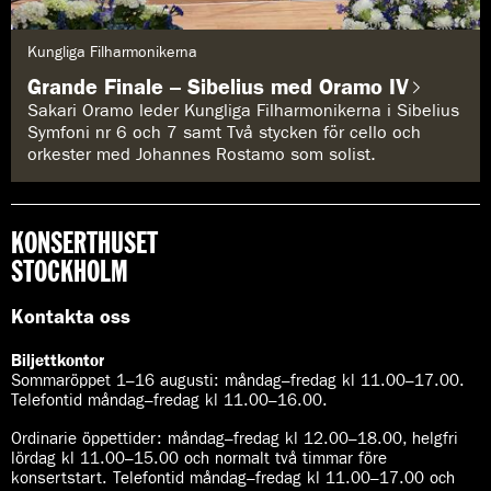
G
Kungliga Filharmonikerna
e
n
Grande Finale – Sibelius med Oramo IV
r
e
Sakari Oramo leder Kungliga Filharmonikerna i Sibelius
:
Symfoni nr 6 och 7 samt Två stycken för cello och
orkester med Johannes Rostamo som solist.
KONSERTHUSET
STOCKHOLM
Kontakta oss
Biljettkontor
Sommaröppet 1–16 augusti:
måndag–fredag kl 11.00–17.00.
Telefontid måndag–fredag kl 11.00–16.00.
Ordinarie öppettider:
måndag–fredag kl 12.00–18.00, helgfri
lördag kl 11.00–15.00 och normalt två timmar före
konsertstart. Telefontid måndag–fredag kl 11.00–17.00 och