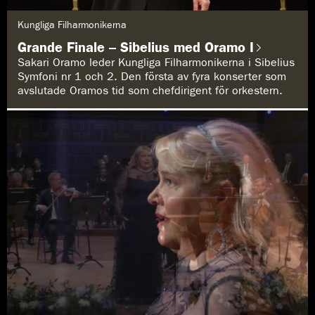
G
Kungliga Filharmonikerna
e
n
Grande Finale – Sibelius med Oramo I
r
e
Sakari Oramo leder Kungliga Filharmonikerna i Sibelius
:
Symfoni nr 1 och 2. Den första av fyra konserter som
avslutade Oramos tid som chefdirigent för orkestern.