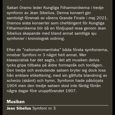
Sakari Oramo leder Kungliga Filharmonikerna i tredje
Länken har kopierats
symfonin av Jean Sibelius. Denna konsert ger
https://www.konserthuset.se/play/sibelius-symfoni-nr-3/
samtidigt försmak av vårens Grande Finale i maj 2021.
Oramos sista konserter som chefdirigent för Kungliga
Filharmonikerna blir då en fördjupad resa genom Jean
Sibelius skapande med bland annat samtliga sju
symfonier i kronologisk ordning.
Efter de ”nationalromantiska” båda första symfonierna,
innebar Symfoni nr 3 något helt annat. Mer
klassicistisk har det sagts, i det att musiken delvis
tycks gripa tillbaka på äldre formspråk och tonlägen.
Den tredje och avslutande satsen bryter sig dock loss
från enklare etikettering, med sin gåtfulla blandning av
scherzo (skämt) och hymn. Symfonin hade påbörjats
1904 men den tredje satsen stod inte färdig förrän
några dagar före uruppförandet 1907.
Musiken
Jean Sibelius
Symfoni nr 3