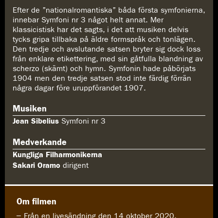
Efter de ”nationalromantiska” båda första symfonierna,
innebar Symfoni nr 3 något helt annat. Mer
klassicistisk har det sagts, i det att musiken delvis
tycks gripa tillbaka på äldre formspråk och tonlägen.
Den tredje och avslutande satsen bryter sig dock loss
från enklare etikettering, med sin gåtfulla blandning av
scherzo (skämt) och hymn. Symfonin hade påbörjats
1904 men den tredje satsen stod inte färdig förrän
några dagar före uruppförandet 1907.
Musiken
Jean Sibelius
Symfoni nr 3
Medverkande
Kungliga Filharmonikerna
Sakari Oramo
dirigent
Om filmen
Från en livesändning den 14 oktober 2020.