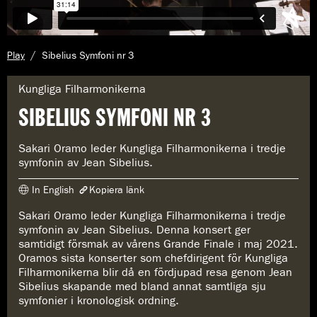
A
Play
Sibelius Symfoni nr 3
k
t
G
Kungliga Filharmonikerna
u
e
SIBELIUS SYMFONI NR 3
e
n
l
r
l
e
Sakari Oramo leder Kungliga Filharmonikerna i tredje
s
:
symfonin av Jean Sibelius.
i
d
In English
Kopiera länk
a
:
Sakari Oramo leder Kungliga Filharmonikerna i tredje
Länken har kopierats
symfonin av Jean Sibelius. Denna konsert ger
https://www.konserthuset.se/play/sibelius-symfoni-nr-3/
samtidigt försmak av vårens Grande Finale i maj 2021.
Oramos sista konserter som chefdirigent för Kungliga
Filharmonikerna blir då en fördjupad resa genom Jean
Sibelius skapande med bland annat samtliga sju
symfonier i kronologisk ordning.