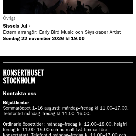
G
Övrigt
e
Sissels Jul
n
Extern arrangör: Early Bird Music och Skyskraper Artist
r
Söndag 22 november 2026 kl 19.00
e
:
KONSERTHUSET
STOCKHOLM
Kontakta oss
Biljettkontor
Sommaröppet 1–16 augusti:
måndag–fredag kl 11.00–17.00.
Telefontid måndag–fredag kl 11.00–16.00.
Ordinarie öppettider:
måndag–fredag kl 12.00–18.00, helgfri
lördag kl 11.00–15.00 och normalt två timmar före
konsertstart. Telefontid måndag–fredag kl 11.00–17.00 och