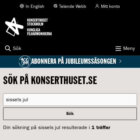
K
In English
Talande Webb
Mitt konto
T
i
O
l
N
l
S
i
E
n
R
n
T
e
Sök
Meny
H
h
U
å
ABONNERA PÅ JUBILEUMSSÄSONGEN
S
l
l
E
p
T
SÖK PÅ KONSERTHUSET.SE
å
S
s
T
i
O
d
C
S
a
K
n
ö
H
O
k
L
Din sökning på
sissels jul
resulterade i
1 träffar
M