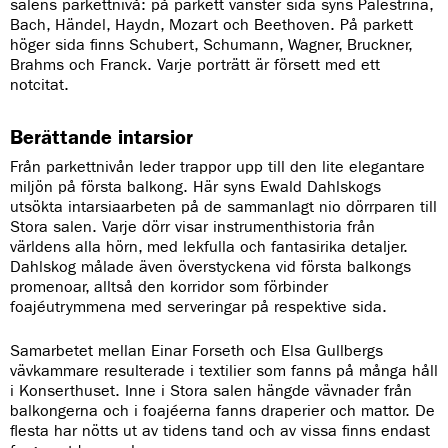
salens parkettnivå: på parkett vänster sida syns Palestrina,
Bach, Händel, Haydn, Mozart och Beethoven. På parkett
höger sida finns Schubert, Schumann, Wagner, Bruckner,
Brahms och Franck. Varje porträtt är försett med ett
notcitat.
Berättande intarsior
Från parkettnivån leder trappor upp till den lite elegantare
miljön på första balkong. Här syns Ewald Dahlskogs
utsökta intarsiaarbeten på de sammanlagt nio dörrparen till
Stora salen. Varje dörr visar instrumenthistoria från
världens alla hörn, med lekfulla och fantasirika detaljer.
Dahlskog målade även överstyckena vid första balkongs
promenoar, alltså den korridor som förbinder
foajéutrymmena med serveringar på respektive sida.
Samarbetet mellan Einar Forseth och Elsa Gullbergs
vävkammare resulterade i textilier som fanns på många håll
i Konserthuset. Inne i Stora salen hängde vävnader från
balkongerna och i foajéerna fanns draperier och mattor. De
flesta har nötts ut av tidens tand och av vissa finns endast