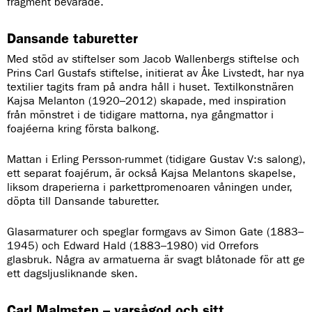
fragment bevarade.
Dansande taburetter
Med stöd av stiftelser som Jacob Wallenbergs stiftelse och
Prins Carl Gustafs stiftelse, initierat av Åke Livstedt, har nya
textilier tagits fram på andra håll i huset. Textilkonstnären
Kajsa Melanton (1920–2012) skapade, med inspiration
från mönstret i de tidigare mattorna, nya gångmattor i
foajéerna kring första balkong.
Mattan i Erling Persson-rummet (tidigare Gustav V:s salong),
ett separat foajérum, är också Kajsa Melantons skapelse,
liksom draperierna i parkettpromenoaren våningen under,
döpta till Dansande taburetter.
Glasarmaturer och speglar formgavs av Simon Gate (1883–
1945) och Edward Hald (1883–1980) vid Orrefors
glasbruk. Några av armatuerna är svagt blåtonade för att ge
ett dagsljusliknande sken.
Carl Malmsten – varsågod och sitt