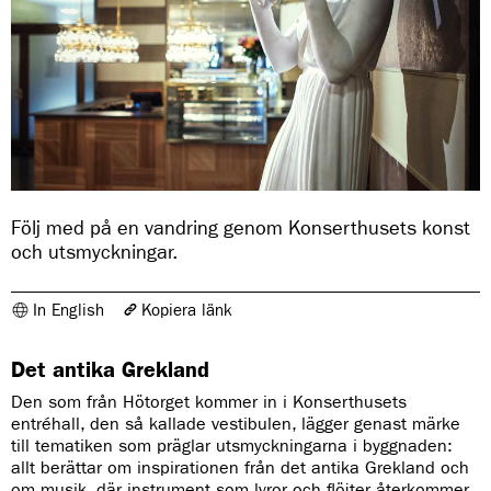
Följ med på en vandring genom Konserthusets konst
och utsmyckningar.
In English
Kopiera länk
Länken har kopierats
Det antika Grekland
https://www.konserthuset.se/konserthuset-100-ar/foajeer-och-
konsthantverk/
Den som från Hötorget kommer in i Konserthusets
entréhall, den så kallade vestibulen, lägger genast märke
till tematiken som präglar utsmyckningarna i byggnaden:
allt berättar om inspirationen från det antika Grekland och
om musik, där instrument som lyror och flöjter återkommer.