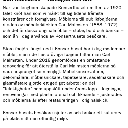
När Ivar Tengbom skapade Konserthuset i mitten av 1920-
talet knöt han som vi märkt till sig tidens främsta
konstnärer och formgivare. Möblerna till publikfoajéerna
ritades av möbelarkitekten Carl Malmsten (1888–1972)
och det är dessa originalmöbler – stolar, bord och bänkar –
som än i dag används av Konserthusets besökare.
Stora foajén längst ned i Konserthuset har i dag modernare
möbler, men i de flesta övriga foajéer hittar man Carl
Malmsten. Under 2018 genomfördes en omfattande
renovering för att återställa Carl Malmsten-möblerna så
nära ursprunget som möjligt. Möbelkonservatorer,
dekormålare, möbelsnickare, tapetserare, sadelmakare och
glasmästare gjorde ett gediget arbete: en del
”felaktigheter” som uppstått under årens lopp – lagningar,
renoveringar med plastm aterial och liknande – justerades
och möblerna är efter restaureringen i originalskick.
Konserthusets besökare njuter av och brukar ett kulturarv
på plats mitt i en offentlig miljö.