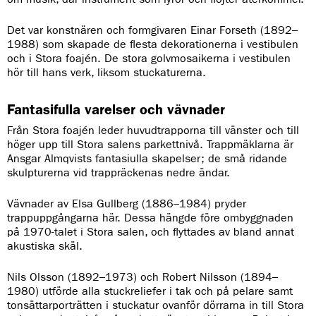
Det var konstnären och formgivaren Einar Forseth (1892–
1988) som skapade de flesta dekorationerna i vestibulen
och i Stora foajén. De stora golvmosaikerna i vestibulen
hör till hans verk, liksom stuckaturerna.
Fantasifulla varelser och vävnader
Från Stora foajén leder huvudtrapporna till vänster och till
höger upp till Stora salens parkettnivå. Trappmäklarna är
Ansgar Almqvists fantasiulla skapelser; de små ridande
skulpturerna vid trappräckenas nedre ändar.
Vävnader av Elsa Gullberg (1886–1984) pryder
trappuppgångarna här. Dessa hängde före ombyggnaden
på 1970-talet i Stora salen, och flyttades av bland annat
akustiska skäl.
Nils Olsson (1892–1973) och Robert Nilsson (1894–
1980) utförde alla stuckreliefer i tak och på pelare samt
tonsättarporträtten i stuckatur ovanför dörrarna in till Stora