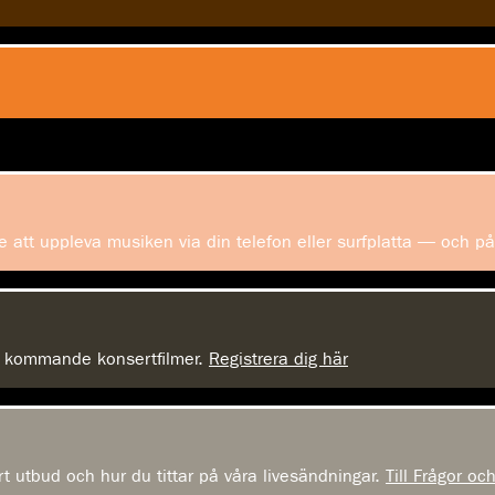
 att uppleva musiken via din telefon eller surfplatta — och p
om kommande konsertfilmer.
Registrera dig här
rt utbud och hur du tittar på våra livesändningar.
Till Frågor oc