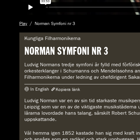
A
Play
Norman Symfoni nr 3
k
t
G
Kungliga Filharmonikerna
u
e
NORMAN SYMFONI NR 3
e
n
l
r
l
e
Ludvig Normans tredje symfoni är fylld med förföris
s
:
orkesterklanger i Schumanns och Mendelssohns and
i
Filharmonikerna under ledning av chefdirigent Sak
d
a
In English
Kopiera länk
:
Ludvig Norman var en av sin tid starkaste musikper
Länken har kopierats
Leipzig som var en av de viktigaste musikstäderna
https://www.konserthuset.se/play/norman-symfoni-nr-3/
lärarna lovordade hans talang, särskilt Robert Schu
uppskattande.
Väl hemma igen 1852 kastade han sig med kraft in 
och ansågs som en radikal och stark uppbyggare. H