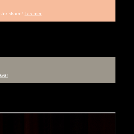
 stor skärm!
Läs mer
 svar