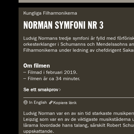
G
Kungliga Filharmonikerna
e
NORMAN SYMFONI NR 3
n
r
e
Ludvig Normans tredje symfoni är fylld med förföris
:
orkesterklanger i Schumanns och Mendelssohns and
Filharmonikerna under ledning av chefdirigent Sak
Om filmen
Filmad i februari 2019.
Filmen är ca 34 minuter.
Se ett smakprov
In English
Kopiera länk
Ludvig Norman var en av sin tid starkaste musikper
Länken har kopierats
Leipzig som var en av de viktigaste musikstäderna
https://www.konserthuset.se/play/norman-symfoni-nr-3/
lärarna lovordade hans talang, särskilt Robert Schu
uppskattande.