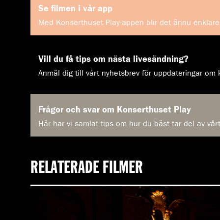
Se filmen i vår app
Med Konserthuset Play-appen blir det ännu enklare 
Vill du få tips om nästa livesändning?
Anmäl dig till vårt nyhetsbrev för uppdateringar o
Frågor och svar om Konserthuset Play
Här har vi samlat tips om hur du bäst tar del av vår
RELATERADE FILMER