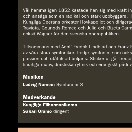
Väl hemma igen 1852 kastade han sig med kraft in 
och ansågs som en radikal och stark uppbyggare. H
Kungliga Operans orkester Hovkapellet och dirigera
Traviata, Gounods Romeo och Julia och Bizets Car
också Wagner för den svenska operapubliken.
Tillsammans med Adolf Fredrik Lindblad och Franz
av våra stora symfoniker. Tredje symfonin, som också
passion och utåtriktad briljans. Sticker ut gör tredj
finurliga motiv, drastiska rytmik och energiskt pådri
Musiken
Ludvig Norman
Symfoni nr 3
Medverkande
Kungliga Filharmonikerna
Sakari Oramo
dirigent