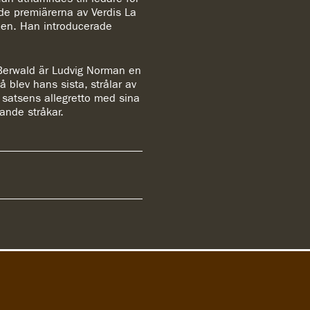
de premiärerna av Verdis La
men. Han introducerade
 Berwald är Ludvig Norman en
 blev hans sista, strålar av
e satsens allegretto med sina
vande stråkar.