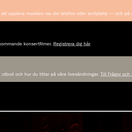
att uppleva musiken via din telefon eller surfplatta — och på
m kommande konsertfilmer.
Registrera dig här
t utbud och hur du tittar på våra livesändningar.
Till Frågor och