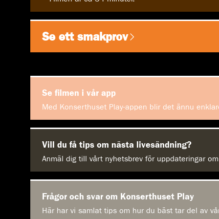
Se ett smakprov
Se filmen i vår app
Med Konserthuset Play-appen blir det ännu enklare
Vill du få tips om nästa livesändning?
Anmäl dig till vårt nyhetsbrev för uppdateringar 
Frågor och svar om Konserthuset Play
Här har vi samlat tips om hur du bäst tar del av vå