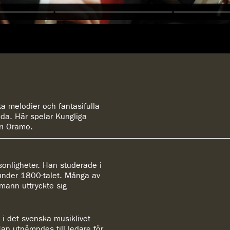
ka melodier och fantasifulla
a. Här spelar Kungliga
ari Oramo.
sonligheter. Han studerade i
 under 1800-talet. Många av
mann uttryckte sig
i det svenska musiklivet
an utnämndes till ledare för