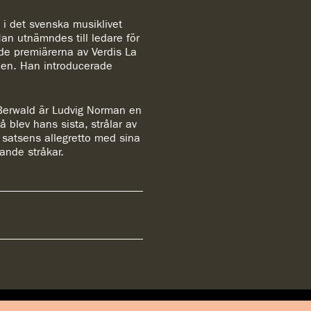
i det svenska musiklivet
an utnämndes till ledare för
de premiärerna av Verdis La
men. Han introducerade
 Berwald är Ludvig Norman en
 blev hans sista, strålar av
e satsens allegretto med sina
vande stråkar.