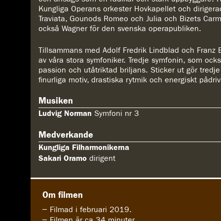
Kungliga Operans orkester Hovkapellet och dirigera
Traviata, Gounods Romeo och Julia och Bizets Car
också Wagner för den svenska operapubliken.
Tillsammans med Adolf Fredrik Lindblad och Franz
av våra stora symfoniker. Tredje symfonin, som också
passion och utåtriktad briljans. Sticker ut gör tredj
finurliga motiv, drastiska rytmik och energiskt pådri
Musiken
Ludvig Norman
Symfoni nr 3
Medverkande
Kungliga Filharmonikerna
Sakari Oramo
dirigent
Om filmen
Filmad i februari 2019.
Filmen är ca 34 minuter.