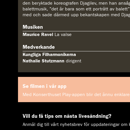
den beryktade koreografen Djagilev, men han ansåg 
balettmusik, ”det är bara som ett porträtt av balett”
med och sade därmed upp bekantskapen med Djag
Musiken
Maurice Ravel
La valse
Medverkande
Kungliga Filharmonikerna
Nathalie Stutzmann
dirigent
Se filmen i vår app
Med Konserthuset Play-appen blir det ännu enklare 
Vill du få tips om nästa livesändning?
Anmäl dig till vårt nyhetsbrev för uppdateringar o