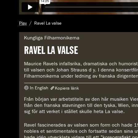
A
Play
Ravel La valse
k
t
G
Kungliga Filharmonikerna
u
e
RAVEL LA VALSE
e
n
l
r
l
e
Maurice Ravels infallsrika, dramatiska och humorist
s
:
till valsen och Johan Strauss d y. I denna konsertfi
i
Filharmonikerna under ledning av franska dirigente
d
a
In English
Kopiera länk
:
Från början var arbetstiteln av den här musiken Vie
Länken har kopierats
från den franska stavningen till den tyska, Wien, i
https://www.konserthuset.se/play/ravel-la-valse/
sig för att verket i stället skulle heta La valse.
Ravel fascinerades av valsen som form och hade 
nobles et sentimentales och fortsatte sedan sina ut
hade idén utvecklats vidare till ett ”koreografiskt 