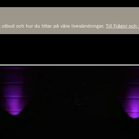
t utbud och hur du tittar på våra livesändningar.
Till Frågor och