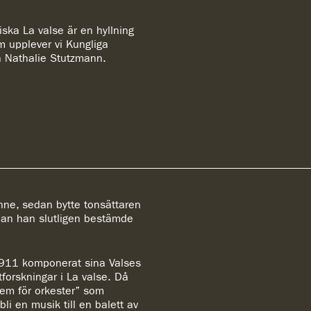
iska La valse är en hyllning
lm upplever vi Kungliga
n Nathalie Stutzmann.
nne, sedan bytte tonsättaren
nnan han slutligen bestämde
1911 komponerat sina Valses
forskningar i La valse. Då
poem för orkester” som
li en musik till en balett av