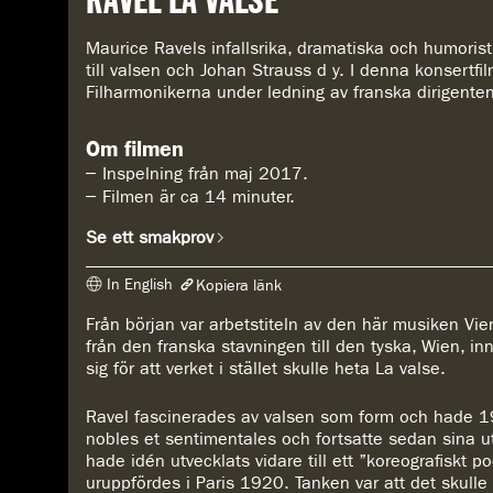
RAVEL LA VALSE
r
e
Maurice Ravels infallsrika, dramatiska och humorist
:
till valsen och Johan Strauss d y. I denna konsertfi
Filharmonikerna under ledning av franska dirigente
Om filmen
Inspelning från maj 2017.
Filmen är ca 14 minuter.
Se ett smakprov
In English
Kopiera länk
Från början var arbetstiteln av den här musiken Vie
Länken har kopierats
från den franska stavningen till den tyska, Wien, i
https://www.konserthuset.se/play/ravel-la-valse/
sig för att verket i stället skulle heta La valse.
Ravel fascinerades av valsen som form och hade 
nobles et sentimentales och fortsatte sedan sina ut
hade idén utvecklats vidare till ett ”koreografiskt 
uruppfördes i Paris 1920. Tanken var att det skulle b