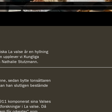
iska La valse är en hyllning
lm upplever vi Kungliga
n Nathalie Stutzmann.
nne, sedan bytte tonsättaren
nnan han slutligen bestämde
1911 komponerat sina Valses
forskningar i La valse. Då
poem för orkester” som