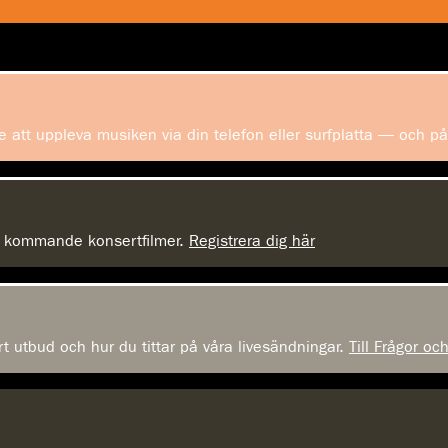
 att uppleva musiken via din telefon eller surfplatta — och p
om kommande konsertfilmer.
Registrera dig här
rt utbud och hur du tittar på våra livesändningar.
Till Frågor oc