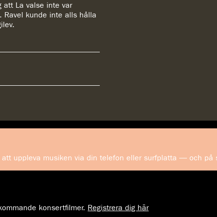
att La valse inte var
. Ravel kunde inte alls hålla
ilev.
att uppleva musiken via din telefon eller surfplatta — och på
m kommande konsertfilmer.
Registrera dig här