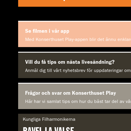
Se filmen i vår app
Med Konserthuset Play-appen blir det ännu enklare
Vill du få tips om nästa livesändning?
Anmäl dig till vårt nyhetsbrev för uppdateringar 
Frågor och svar om Konserthuset Play
Här har vi samlat tips om hur du bäst tar del av vå
G
Kungliga Filharmonikerna
e
n