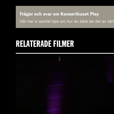
Frågor och svar om Konserthuset Play
Här har vi samlat tips om hur du bäst tar del av vår
RELATERADE FILMER