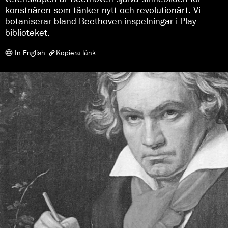
a
konstnären som tänker nytt och revolutionärt. Vi
:
botaniserar bland Beethoven-inspelningar i Play-
biblioteket.
In English
Kopiera länk
Länken har kopierats
https://www.konserthuset.se/play/tema/beethovens-bragder/