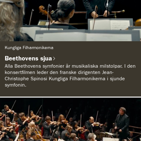
G
Kungliga Filharmonikerna
e
n
Beethovens sjua
r
e
Alla Beethovens symfonier är musikaliska milstolpar. I den
:
konsertfilmen leder den franske dirigenten Jean-
Christophe Spinosi Kungliga Filharmonikerna i sjunde
symfonin.