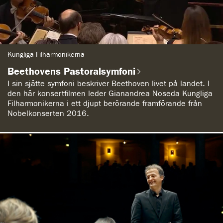
G
Kungliga Filharmonikerna
e
n
Beethovens Pastoralsymfoni
r
e
I sin sjätte symfoni beskriver Beethoven livet på landet. I
:
den här konsertfilmen leder Gianandrea Noseda Kungliga
Filharmonikerna i ett djupt berörande framförande från
Nobelkonserten 2016.