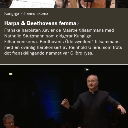
G
Kungliga Filharmonikerna
e
n
Harpa & Beethovens femma
r
e
Franske harpisten Xavier de Maistre tillsammans med
:
Nathalie Stutzmann som dirigerar Kungliga
Filharmonikerna. Beethovens Ödessymfoni” tillsammans
med en ovanlig harpkonsert av Reinhold Glière, som trots
det franskklingande namnet var Glière ryss.