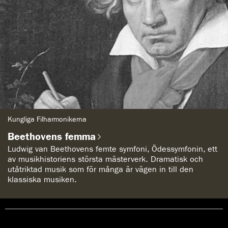
G
Kungliga Filharmonikerna
e
n
Beethovens femma
r
e
Ludwig van Beethovens femte symfoni, Ödessymfonin, ett
:
av musikhistoriens största mästerverk. Dramatisk och
utåtriktad musik som för många är vägen in till den
klassiska musiken.