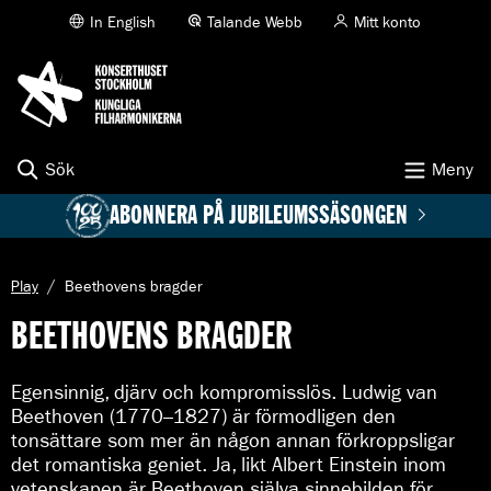
K
In English
Talande Webb
Mitt konto
T
i
O
l
N
l
S
i
E
n
R
n
T
e
Sök
Meny
H
h
U
å
ABONNERA PÅ JUBILEUMSSÄSONGEN
S
l
l
E
p
T
å
S
A
Play
Beethovens bragder
s
T
k
i
BEETHOVENS BRAGDER
O
t
d
C
u
a
K
e
n
Egensinnig, djärv och kompromisslös. Ludwig van
H
l
Beethoven (1770–1827) är förmodligen den
O
l
L
tonsättare som mer än någon annan förkroppsligar
s
M
i
det romantiska geniet. Ja, likt Albert Einstein inom
d
vetenskapen är Beethoven själva sinnebilden för