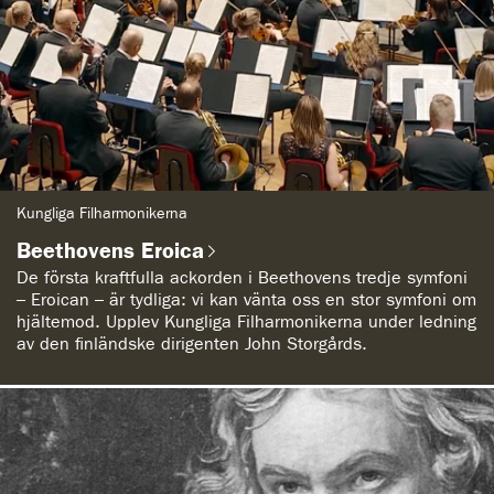
G
Kungliga Filharmonikerna
e
n
Beethovens Eroica
r
e
De första kraftfulla ackorden i Beethovens tredje symfoni
:
– Eroican – är tydliga: vi kan vänta oss en stor symfoni om
hjältemod. Upplev Kungliga Filharmonikerna under ledning
av den finländske dirigenten John Storgårds.