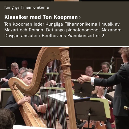
G
Kungliga Filharmonikerna
e
n
Klassiker med Ton Koopman
r
e
Ton Koopman leder Kungliga Filharmonikerna i musik av
:
Mozart och Roman. Det unga pianofenomenet Alexandra
Dovgan ansluter i Beethovens Pianokonsert nr 2.