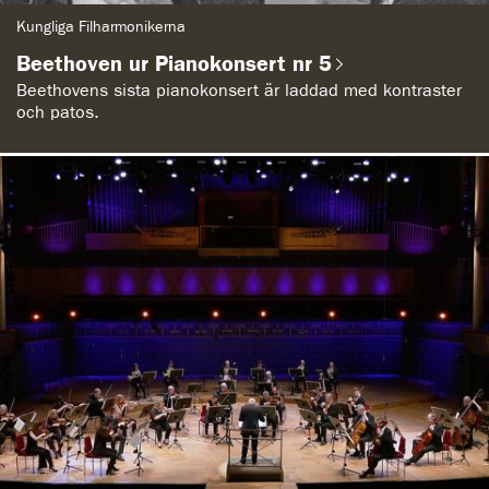
G
Kungliga Filharmonikerna
e
n
Beethoven ur Pianokonsert nr 5
r
e
Beethovens sista pianokonsert är laddad med kontraster
:
och patos.