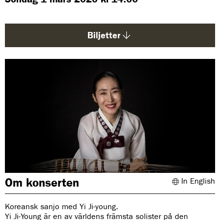
d
a
:
Biljetter
Om konserten
In English
Koreansk sanjo med Yi Ji-young.
Yi Ji-Young är en av världens främsta solister på den