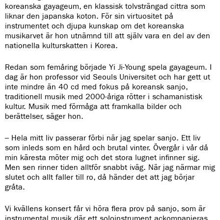
koreanska gayageum, en klassisk tolvsträngad cittra som
liknar den japanska koton. För sin virtuositet på
instrumentet och djupa kunskap om det koreanska
musikarvet är hon utnämnd till att själv vara en del av den
nationella kulturskatten i Korea.
Redan som femåring började Yi Ji-Young spela gayageum. I
dag är hon professor vid Seouls Universitet och har gett ut
inte mindre än 40 cd med fokus på koreansk sanjo,
traditionell musik med 2000-åriga rötter i schamanistisk
kultur. Musik med förmåga att framkalla bilder och
berättelser, säger hon.
– Hela mitt liv passerar förbi när jag spelar sanjo. Ett liv
som inleds som en hård och brutal vinter. Övergår i vår då
min käresta möter mig och det stora lugnet infinner sig.
Men sen rinner tiden alltför snabbt iväg. När jag närmar mig
slutet och allt faller till ro, då händer det att jag börjar
gråta.
Vi kvällens konsert får vi höra flera prov på sanjo, som är
instrumental musik där ett soloinstrument ackompanjeras