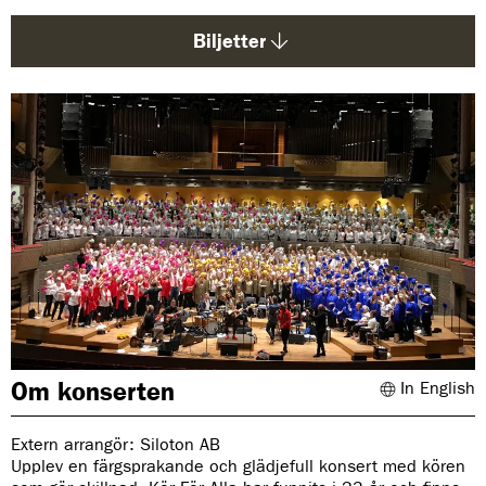
d
a
Biljetter
:
Om konserten
In English
Extern arrangör: Siloton AB
Upplev en färgsprakande och glädjefull konsert med kören