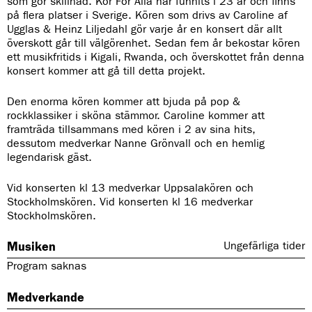
som gör skillnad. Kör För Alla har funnits i 23 år och finns
på flera platser i Sverige. Kören som drivs av Caroline af
Ugglas & Heinz Liljedahl gör varje år en konsert där allt
överskott går till välgörenhet. Sedan fem år bekostar kören
ett musikfritids i Kigali, Rwanda, och överskottet från denna
konsert kommer att gå till detta projekt.
Den enorma kören kommer att bjuda på pop &
rockklassiker i sköna stämmor. Caroline kommer att
framträda tillsammans med kören i 2 av sina hits,
dessutom medverkar Nanne Grönvall och en hemlig
legendarisk gäst.
Vid konserten kl 13 medverkar Uppsalakören och
Stockholmskören. Vid konserten kl 16 medverkar
Stockholmskören.
Musiken
Ungefärliga tider
Program saknas
Medverkande