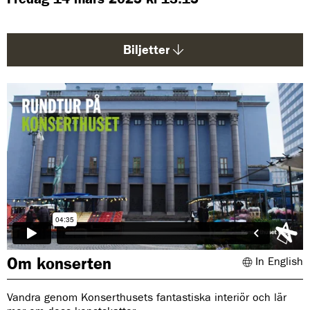
d
a
:
Biljetter
Om konserten
In English
Vandra genom Konserthusets fantastiska interiör och lär