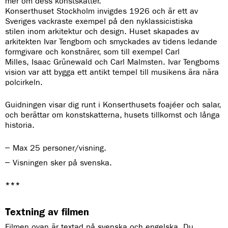
mer om dess konstskatter.
Konserthuset Stockholm invigdes 1926 och är ett av
Sveriges vackraste exempel på den nyklassicistiska
stilen inom arkitektur och design. Huset skapades av
arkitekten Ivar Tengbom och smyckades av tidens ledande
formgivare och konstnärer, som till exempel Carl
Milles, Isaac Grünewald och Carl Malmsten. Ivar Tengboms
vision var att bygga ett antikt tempel till musikens ära nära
polcirkeln.
Guidningen visar dig runt i Konserthusets foajéer och salar,
och berättar om konstskatterna, husets tillkomst och långa
historia.
Max 25 personer/visning.
Visningen sker på svenska.
***
Textning av filmen
Filmen ovan är textad på svenska och engelska. Du