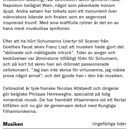
Napoleon belägrat Wien, något som påverkade honom
djupt. Andra satsen har tolkats som ett monument över
människors lidande och finalen som en segervisst
inspirerad triumf. Med sina kraftfulla rytmer är det en av
hans mest muskulösa symfonier.
Efter att ha hört Schumanns Uvertyr till Scener från
Goethes Faust skrev Franz Liszt att musiken hade gjort det
”skönaste och mäktigaste intryck”. Tider av sorger och
bedrövelser var åtminstone tillfälligt förbi för Schumann,
och på kort tid skrev han sin drömskt passionerade
cellokonsert. ”Jag kan inte skriva för virtuoserna, jag måste
prova något annat”, och det gjorde han i den här musiken.
Cellosolist är tysk-franske Nicolas Altstaedt och dirigerar
gör belgiske Philippe Herreweghe, specialist på tidig
romantisk musik. De har framträtt tillsammans vid ett flertal
tillfällen och nu gör de gemensam debut med Kungliga
Filharmonikerna.
Musiken
Ungefärliga tider