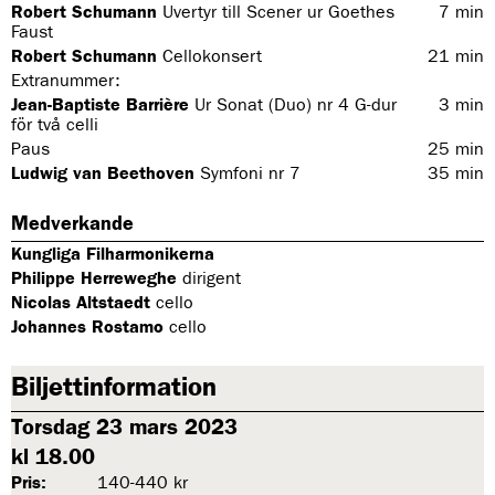
Robert Schumann
Uvertyr till Scener ur Goethes
7
min
Faust
Robert Schumann
Cellokonsert
21
min
Extranummer:
Jean-Baptiste Barrière
Ur
Sonat (Duo) nr 4 G-dur
3
min
för två celli
Paus
25
min
Ludwig van Beethoven
Symfoni nr 7
35
min
Medverkande
Kungliga Filharmonikerna
Philippe Herreweghe
dirigent
Nicolas Altstaedt
cello
Johannes Rostamo
cello
Biljettinformation
Torsdag 23 mars 2023
kl 18.00
Pris:
140-440 kr