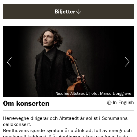
d
a
Biljetter
:
Nicolas Altstaedt. Foto: Marco Borggreve
Om konserten
In English
Herreweghe dirigerar och Altstaedt är solist i Schumanns
cellokonsert.
Beethovens sjunde symfoni är utåtriktad, full av energi och
emotionell laddning. När Beethoven skrev symfonin hade