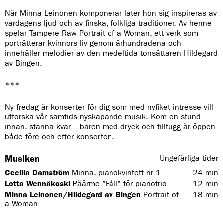
När Minna Leinonen komponerar låter hon sig inspireras av
vardagens ljud och av finska, folkliga traditioner. Av henne
spelar Tampere Raw Portrait of a Woman, ett verk som
porträtterar kvinnors liv genom århundradena och
innehåller melodier av den medeltida tonsättaren Hildegard
av Bingen.
***
Ny fredag är konserter för dig som med nyfiket intresse vill
utforska vår samtids nyskapande musik. Kom en stund
innan, stanna kvar – baren med dryck och tilltugg är öppen
både före och efter konserten.
Musiken
Ungefärliga tider
Cecilia Damström
Minna, pianokvintett nr 1
24
min
Lotta Wennäkoski
Päärme ”Fåll” för pianotrio
12
min
Minna Leinonen/Hildegard av Bingen
Portrait of
18
min
a Woman