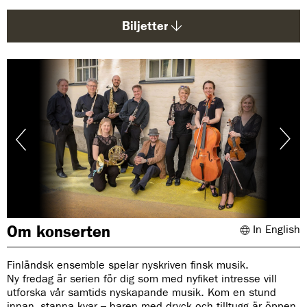
d
a
Biljetter
:
Om konserten
In English
Finländsk ensemble spelar nyskriven finsk musik.
Ny fredag är serien för dig som med nyfiket intresse vill
utforska vår samtids nyskapande musik. Kom en stund
innan, stanna kvar – baren med dryck och tilltugg är öppen