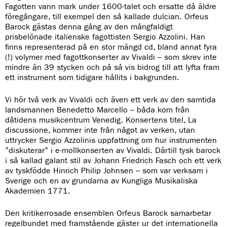
Fagotten vann mark under 1600-talet och ersatte då äldre
föregångare, till exempel den så kallade dulcian. Orfeus
Barock gästas denna gång av den mångfaldigt
prisbelönade italienske fagottisten Sergio Azzolini. Han
finns representerad på en stor mängd cd, bland annat fyra
(!) volymer med fagottkonserter av Vivaldi – som skrev inte
mindre än 39 stycken och på så vis bidrog till att lyfta fram
ett instrument som tidigare hållits i bakgrunden.
Vi hör två verk av Vivaldi och även ett verk av den samtida
landsmannen Benedetto Marcello – båda kom från
dåtidens musikcentrum Venedig. Konsertens titel, La
discussione, kommer inte från något av verken, utan
uttrycker Sergio Azzolinis uppfattning om hur instrumenten
”diskuterar” i e-mollkonserten av Vivaldi. Därtill tysk barock
i så kallad galant stil av Johann Friedrich Fasch och ett verk
av tyskfödde Hinrich Philip Johnsen – som var verksam i
Sverige och en av grundarna av Kungliga Musikaliska
Akademien 1771.
Den kritikerrosade ensemblen Orfeus Barock samarbetar
regelbundet med framstående gäster ur det internationella