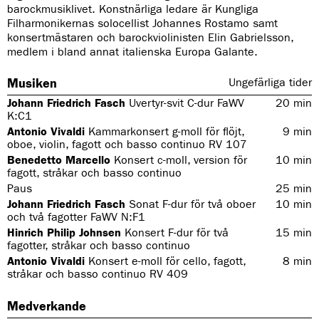
barockmusiklivet. Konstnärliga ledare är Kungliga
Filharmonikernas solocellist Johannes Rostamo samt
konsertmästaren och barockviolinisten Elin Gabrielsson,
medlem i bland annat italienska Europa Galante.
Musiken
Ungefärliga tider
Johann Friedrich Fasch
Uvertyr-svit C-dur FaWV
20
min
K:C1
Antonio Vivaldi
Kammarkonsert g-moll för flöjt,
9
min
oboe, violin, fagott och basso continuo RV 107
Benedetto Marcello
Konsert c-moll, version för
10
min
fagott, stråkar och basso continuo
Paus
25
min
Johann Friedrich Fasch
Sonat F-dur för två oboer
10
min
och två fagotter FaWV N:F1
Hinrich Philip Johnsen
Konsert F-dur för två
15
min
fagotter, stråkar och basso continuo
Antonio Vivaldi
Konsert e-moll för cello, fagott,
8
min
stråkar och basso continuo RV 409
Medverkande