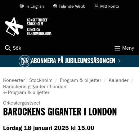
K
In English
Talande Webb
Mitt konto
T
i
O
l
N
l
S
i
E
n
R
n
T
e
Sök
Meny
H
h
U
å
ABONNERA PÅ JUBILEUMSSÄSONGEN
S
l
l
E
p
T
å
Konserter i Stockholm
Program & biljetter
Kalender
S
s
A
Barockens giganter i London
T
i
Program & biljetter
k
O
d
t
C
a
G
Orkestergästspel
u
K
n
e
BAROCKENS GIGANTER I LONDON
e
H
n
l
r
O
e
l
L
Lördag 18 januari 2025 kl 15.00
:
s
M
i