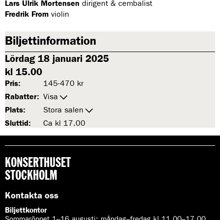
Lars Ulrik Mortensen
dirigent & cembalist
Fredrik From
violin
Biljettinformation
Lördag 18 januari 2025
kl 15.00
Pris:
145-470 kr
Rabatter:
Visa
Plats:
Stora salen
Sluttid:
Ca kl 17.00
KONSERTHUSET
STOCKHOLM
Kontakta oss
Biljettkontor
Sommaröppet 1–16 augusti:
måndag–fredag kl 11.00–17.00.