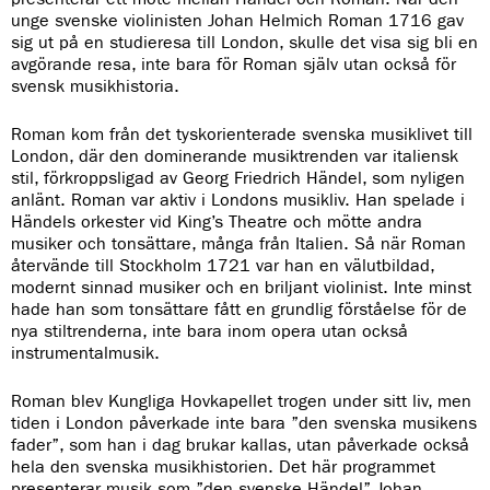
unge svenske violinisten Johan Helmich Roman 1716 gav
sig ut på en studieresa till London, skulle det visa sig bli en
avgörande resa, inte bara för Roman själv utan också för
svensk musikhistoria.
Roman kom från det tyskorienterade svenska musiklivet till
London, där den dominerande musiktrenden var italiensk
stil, förkroppsligad av Georg Friedrich Händel, som nyligen
anlänt. Roman var aktiv i Londons musikliv. Han spelade i
Händels orkester vid King’s Theatre och mötte andra
musiker och tonsättare, många från Italien. Så när Roman
återvände till Stockholm 1721 var han en välutbildad,
modernt sinnad musiker och en briljant violinist. Inte minst
hade han som tonsättare fått en grundlig förståelse för de
nya stiltrenderna, inte bara inom opera utan också
instrumentalmusik.
Roman blev Kungliga Hovkapellet trogen under sitt liv, men
tiden i London påverkade inte bara ”den svenska musikens
fader”, som han i dag brukar kallas, utan påverkade också
hela den svenska musikhistorien. Det här programmet
presenterar musik som ”den svenske Händel” Johan