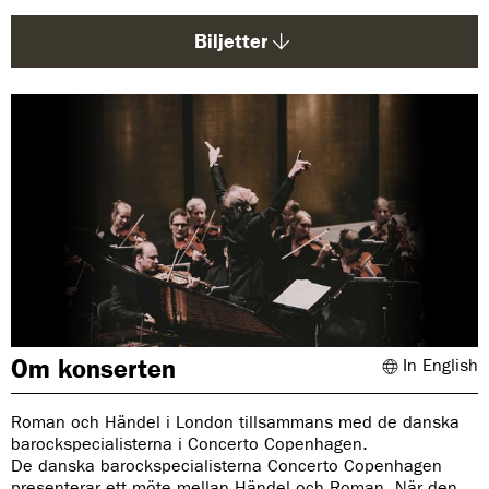
d
a
Biljetter
:
Om konserten
In English
Roman och Händel i London tillsammans med de danska
barockspecialisterna i Concerto Copenhagen.
De danska barockspecialisterna Concerto Copenhagen
presenterar ett möte mellan Händel och Roman. När den