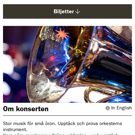
d
a
Biljetter
:
Om konserten
In English
Stor musik för små öron. Upptäck och prova orkesterns
instrument.