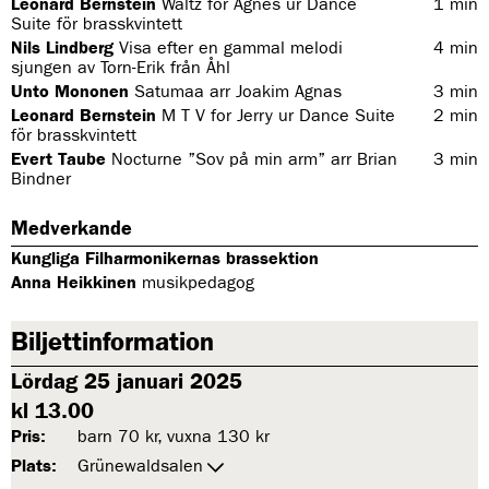
Leonard Bernstein
Waltz for Agnes ur Dance
1
min
Suite för brasskvintett
Nils Lindberg
Visa efter en gammal melodi
4
min
sjungen av Torn-Erik från Åhl
Unto Mononen
Satumaa arr Joakim Agnas
3
min
Leonard Bernstein
M T V for Jerry ur Dance Suite
2
min
för brasskvintett
Evert Taube
Nocturne ”Sov på min arm” arr Brian
3
min
Bindner
Medverkande
Kungliga Filharmonikernas brassektion
Anna Heikkinen
musikpedagog
Biljettinformation
Lördag 25 januari 2025
kl 13.00
Pris:
barn 70 kr, vuxna 130 kr
Plats:
Grünewaldsalen