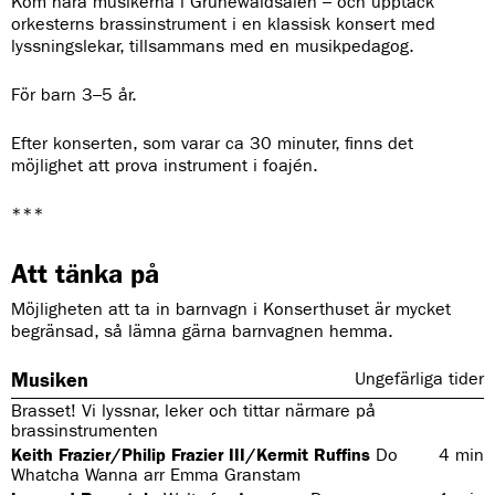
Kom nära musikerna i Grünewaldsalen – och upptäck
orkesterns brassinstrument i en klassisk konsert med
lyssningslekar, tillsammans med en musikpedagog.
För barn 3–5 år.
Efter konserten, som varar ca 30 minuter, finns det
möjlighet att prova instrument i foajén.
***
Att tänka på
Möjligheten att ta in barnvagn i Konserthuset är mycket
begränsad, så lämna gärna barnvagnen hemma.
Musiken
Ungefärliga tider
Brasset! Vi lyssnar, leker och tittar närmare på
brassinstrumenten
Keith Frazier/Philip Frazier III/Kermit Ruffins
Do
4
min
Whatcha Wanna arr Emma Granstam