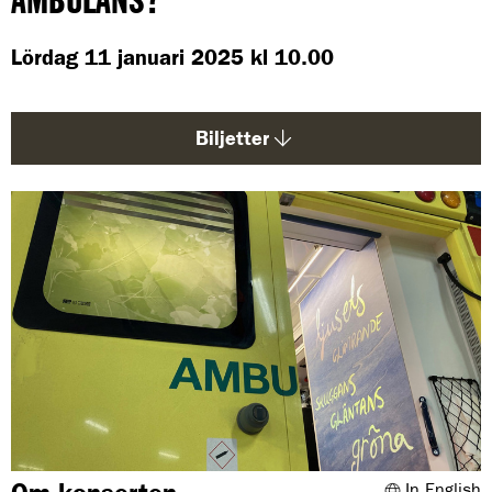
AMBULANS?
d
a
Lördag 11 januari 2025 kl 10.00
:
Biljetter
In English