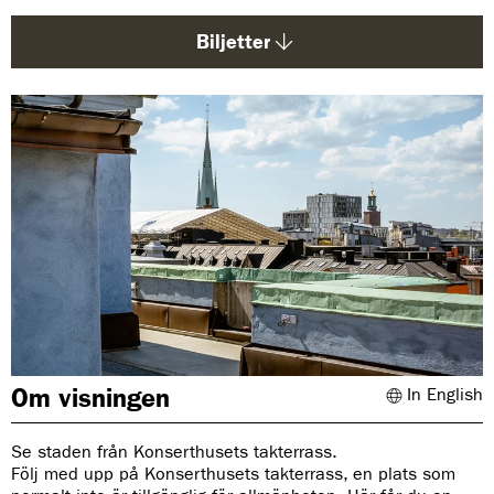
d
a
Biljetter
:
Om visningen
In English
Se staden från Konserthusets takterrass.
Följ med upp på Konserthusets takterrass, en plats som