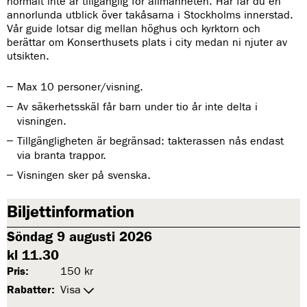
normalt inte är tillgänglig för allmänheten. Här får du en
annorlunda utblick över takåsarna i Stockholms innerstad.
Vår guide lotsar dig mellan höghus och kyrktorn och
berättar om Konserthusets plats i city medan ni njuter av
utsikten.
Max 10 personer/visning.
Av säkerhetsskäl får barn under tio år inte delta i
visningen.
Tillgängligheten är begränsad: takterassen nås endast
via branta trappor.
Visningen sker på svenska.
Biljettinformation
Söndag 9 augusti 2026
kl 11.30
Pris:
150 kr
Rabatter:
Visa