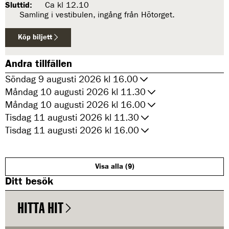
Sluttid:
Ca kl 12.10
Samling i vestibulen, ingång från Hötorget.
Köp biljett
t
i
l
Andra tillfällen
l
T
a
Söndag 9 augusti 2026 kl 16.00
k
Måndag 10 augusti 2026 kl 11.30
v
i
Måndag 10 augusti 2026 kl 16.00
s
Tisdag 11 augusti 2026 kl 11.30
n
i
Tisdag 11 augusti 2026 kl 16.00
n
g
Visa alla (9)
Ditt besök
HITTA HIT