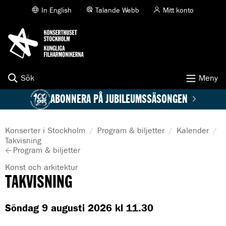
K
In English
Talande Webb
Mitt konto
T
i
O
l
N
l
S
i
E
n
R
n
T
e
Sök
Meny
H
h
U
å
ABONNERA PÅ JUBILEUMSSÄSONGEN
S
l
l
E
p
T
å
Konserter i Stockholm
Program & biljetter
Kalender
S
s
A
Takvisning
T
i
Program & biljetter
k
O
d
t
C
a
G
Konst och arkitektur
u
K
n
e
TAKVISNING
e
H
n
l
r
O
e
l
L
Söndag 9 augusti 2026 kl 11.30
:
s
M
i