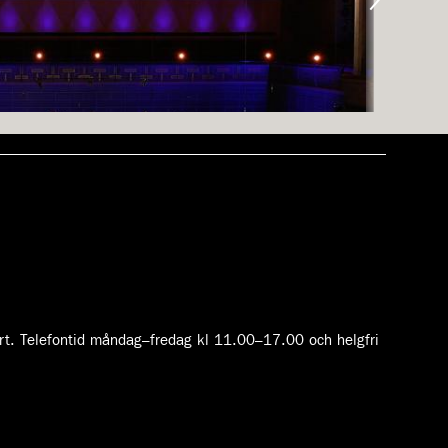
Harpa 
ethovens andra pianokonsert.
Rejngold
rt. Telefontid måndag–fredag kl 11.00–17.00 och helgfri