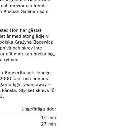
ch erövrar sin frihet.
n Kristian Sallinen som
ster. Hon har gästat
et är med stor glädje vi
n polska Grażyna Bacewicz
ppnivå och skrev inte
har allt man kan önska sig,
la rytmer.
 i Konserthuset: Tebogo
 2000-talet och hennes
anta light years away –
känsla. Stycket skrevs för
013.
Ungefärliga tider
14
min
27
min