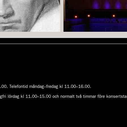
Klassiker med Ton Koopman
00. Telefontid måndag–fredag kl 11.00–16.00.
aktär.
Unga Alexandra Dovgan är solist i Be
fri lördag kl 11.00–15.00 och normalt två timmar före konsertsta