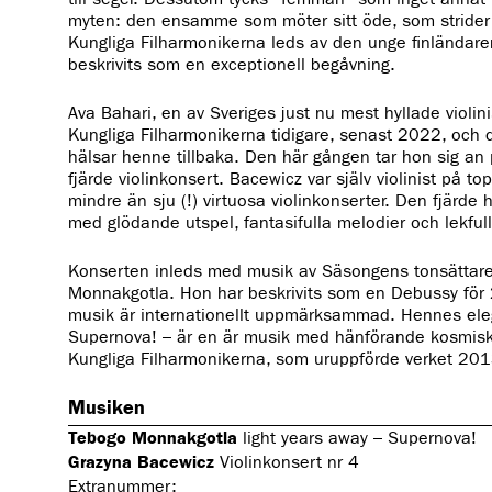
myten: den ensamme som möter sitt öde, som strider o
Kungliga Filharmonikerna leds av den unge finländare
beskrivits som en exceptionell begåvning.
Ava Bahari, en av Sveriges just nu mest hyllade violini
Kungliga Filharmonikerna tidigare, senast 2022, och d
hälsar henne tillbaka. Den här gången tar hon sig a
fjärde violinkonsert. Bacewicz var själv violinist på to
mindre än sju (!) virtuosa violinkonserter. Den fjärde 
med glödande utspel, fantasifulla melodier och lekful
Konserten inleds med musik av Säsongens tonsättare
Monnakgotla. Hon har beskrivits som en Debussy för
musik är internationellt uppmärksammad. Hennes eleg
Supernova! – är en är musik med hänförande kosmisk 
Kungliga Filharmonikerna, som uruppförde verket 2
Musiken
Tebogo Monnakgotla
light years away – Supernova!
Grazyna Bacewicz
Violinkonsert nr 4
Extranummer: