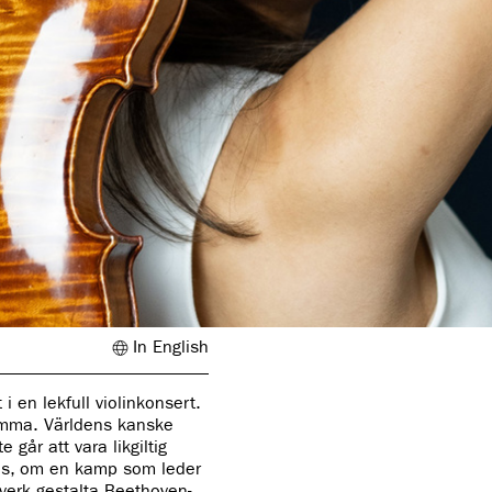
In English
i en lekfull violinkonsert.
emma. Världens kanske
går att vara likgiltig
ljus, om en kamp som leder
verk gestalta Beethoven-