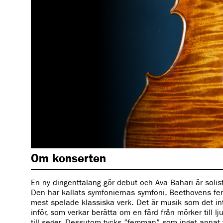
Om konserten
En ny dirigenttalang gör debut och Ava Bahari är solist 
Den har kallats symfoniernas symfoni, Beethovens f
mest spelade klassiska verk. Det är musik som det inte 
inför, som verkar berätta om en färd från mörker till 
till seger. Dessutom tycks ”femman” som inget annat 