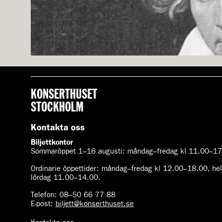
KONSERTHUSET
STOCKHOLM
Kontakta oss
Biljettkontor
Beethoven ur Pianokonsert nr 5
Sommaröppet 1–16 augusti:
måndag–fredag kl 11.00–17.
”Kejsarkonserten” har fått sin titel på grund av första satsens kar
Ordinarie öppettider:
måndag–fredag kl 12.00–18.00, helg
lördag 11.00–14.00.
Telefon:
08–50 66 77 88
E-post
:
biljett@konserthuset.se