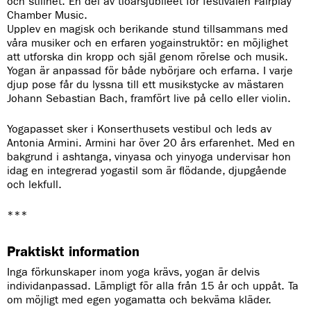
och stillhet. En del av tioårsjubileet för festivalen Fairplay
Chamber Music.
Upplev en magisk och berikande stund tillsammans med
våra musiker och en erfaren yogainstruktör: en möjlighet
att utforska din kropp och själ genom rörelse och musik.
Yogan är anpassad för både nybörjare och erfarna. I varje
djup pose får du lyssna till ett musikstycke av mästaren
Johann Sebastian Bach, framfört live på cello eller violin.
Yogapasset sker i Konserthusets vestibul och leds av
Antonia Armini. Armini har över 20 års erfarenhet. Med en
bakgrund i ashtanga, vinyasa och yinyoga undervisar hon
idag en integrerad yogastil som är flödande, djupgående
och lekfull.
***
Praktiskt information
Inga förkunskaper inom yoga krävs, yogan är delvis
individanpassad. Lämpligt för alla från 15 år och uppåt. Ta
om möjligt med egen yogamatta och bekväma kläder.