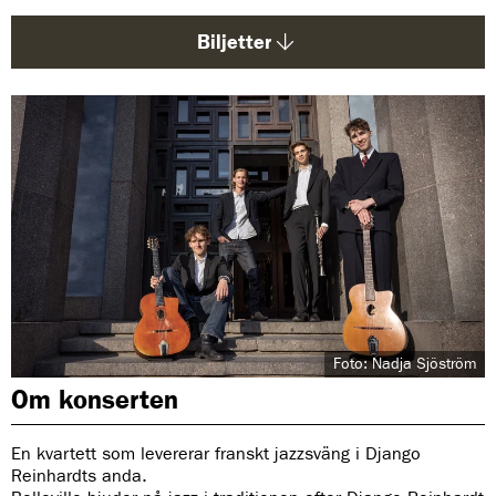
d
a
Biljetter
:
Foto: Nadja Sjöström
Om konserten
En kvartett som levererar franskt jazzsväng i Django
Reinhardts anda.