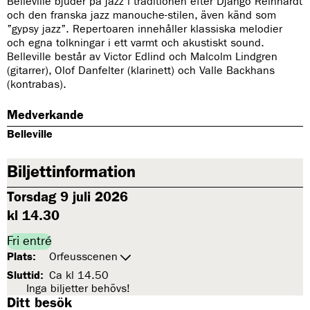
Belleville bjuder på jazz i traditionen efter Django Reinhardt
och den franska jazz manouche-stilen, även känd som
”gypsy jazz”. Repertoaren innehåller klassiska melodier
och egna tolkningar i ett varmt och akustiskt sound.
Belleville består av Victor Edlind och Malcolm Lindgren
(gitarrer), Olof Danfelter (klarinett) och Valle Backhans
(kontrabas).
Medverkande
Belleville
Biljettinformation
Torsdag 9 juli 2026
kl 14.30
Fri entré
Plats:
Orfeusscenen
Sluttid:
Ca kl 14.50
Inga biljetter behövs!
Ditt besök