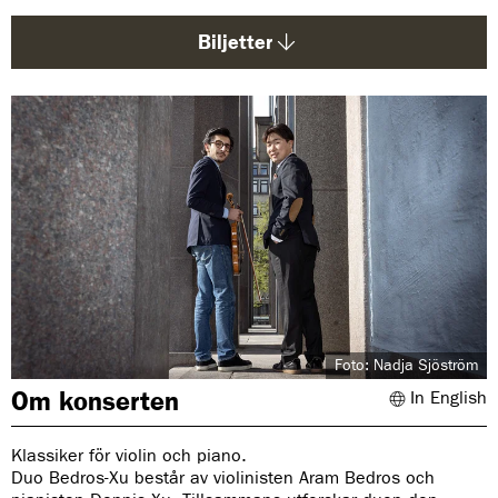
d
a
Biljetter
:
Foto: Nadja Sjöström
Om konserten
In English
Klassiker för violin och piano.
Duo Bedros-Xu består av violinisten Aram Bedros och