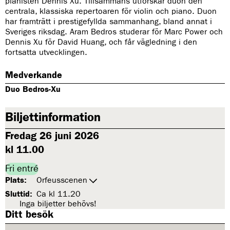
pianisten Dennis Xu. Tillsammans utforskar duon den
centrala, klassiska repertoaren för violin och piano. Duon
har framträtt i prestigefyllda sammanhang, bland annat i
Sveriges riksdag. Aram Bedros studerar för Marc Power och
Dennis Xu för David Huang, och får vägledning i den
fortsatta utvecklingen.
Medverkande
Duo Bedros-Xu
Biljettinformation
Fredag 26 juni 2026
kl 11.00
Fri entré
Plats:
Orfeusscenen
Sluttid:
Ca kl 11.20
Inga biljetter behövs!
Ditt besök