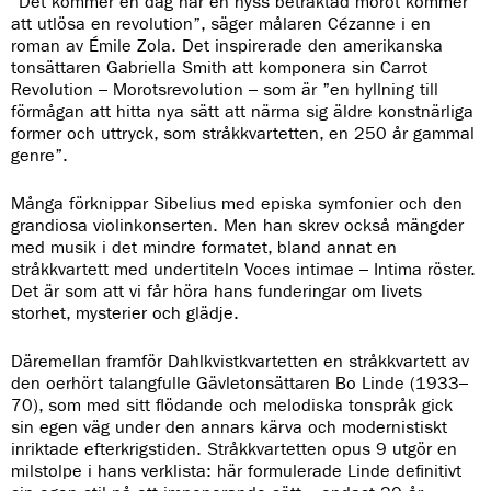
”Det kommer en dag när en nyss betraktad morot kommer
att utlösa en revolution”, säger målaren Cézanne i en
roman av Émile Zola. Det inspirerade den amerikanska
tonsättaren Gabriella Smith att komponera sin Carrot
Revolution – Morotsrevolution – som är ”en hyllning till
förmågan att hitta nya sätt att närma sig äldre konstnärliga
former och uttryck, som stråkkvartetten, en 250 år gammal
genre”.
Många förknippar Sibelius med episka symfonier och den
grandiosa violinkonserten. Men han skrev också mängder
med musik i det mindre formatet, bland annat en
stråkkvartett med undertiteln Voces intimae – Intima röster.
Det är som att vi får höra hans funderingar om livets
storhet, mysterier och glädje.
Däremellan framför Dahlkvistkvartetten en stråkkvartett av
den oerhört talangfulle Gävletonsättaren Bo Linde (1933–
70), som med sitt flödande och melodiska tonspråk gick
sin egen väg under den annars kärva och modernistiskt
inriktade efterkrigstiden. Stråkkvartetten opus 9 utgör en
milstolpe i hans verklista: här formulerade Linde definitivt