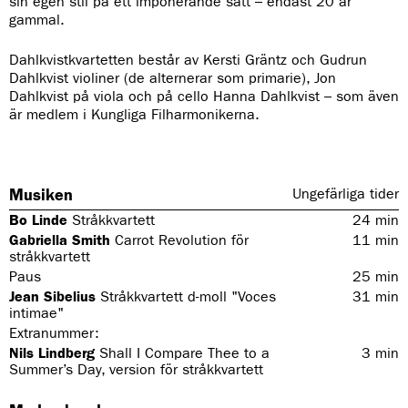
sin egen stil på ett imponerande sätt – endast 20 år
gammal.
Dahlkvistkvartetten består av Kersti Gräntz och Gudrun
Dahlkvist violiner (de alternerar som primarie), Jon
Dahlkvist på viola och på cello Hanna Dahlkvist – som även
är medlem i Kungliga Filharmonikerna.
Musiken
Ungefärliga tider
Bo Linde
Stråkkvartett
24
min
Gabriella Smith
Carrot Revolution för
11
min
stråkkvartett
Paus
25
min
Jean Sibelius
Stråkkvartett d-moll "Voces
31
min
intimae"
Extranummer:
Nils Lindberg
Shall I Compare Thee to a
3
min
Summer’s Day, version för stråkkvartett