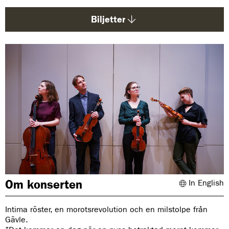
d
a
Biljetter
:
Om konserten
In English
Intima röster, en morotsrevolution och en milstolpe från
Gävle.