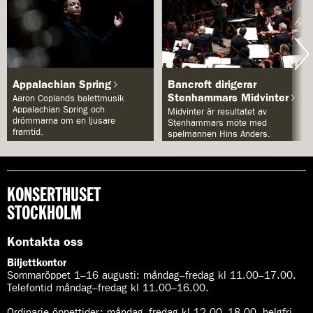
Appalachian Spring
Bancroft dirigerar
Stenhammars Midvinter
Aaron Coplands balettmusik
Appalachian Spring och
Midvinter är resultatet av
drömmarna om en ljusare
Stenhammars möte med
framtid.
spelmannen Hins Anders.
KONSERTHUSET
STOCKHOLM
Kontakta oss
Biljettkontor
Sommaröppet 1–16 augusti:
måndag–fredag kl 11.00–17.00.
Telefontid måndag–fredag kl 11.00–16.00.
Ordinarie öppettider:
måndag–fredag kl 12.00–18.00, helgfri