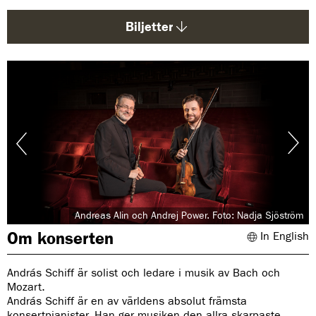
d
a
Biljetter
:
Andreas Alin och Andrej Power. Foto: Nadja Sjöström
Om konserten
In English
András Schiff är solist och ledare i musik av Bach och
Mozart.
András Schiff är en av världens absolut främsta
konsertpianister. Han ger musiken den allra skarpaste