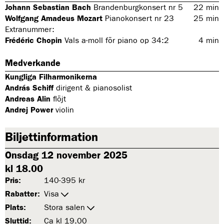
Johann Sebastian Bach
Brandenburgkonsert nr 5
22
min
Wolfgang Amadeus Mozart
Pianokonsert nr 23
25
min
Extranummer:
Frédéric Chopin
Vals a-moll för piano op 34:2
4
min
Medverkande
Kungliga Filharmonikerna
András Schiff
dirigent & pianosolist
Andreas Alin
flöjt
Andrej Power
violin
Biljettinformation
Onsdag 12 november 2025
kl 18.00
Pris:
140-395 kr
Rabatter:
Visa
Plats:
Stora salen
Sluttid:
Ca kl 19.00