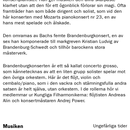
klarhet utan att den för ett ögonblick förlorar sin magi. Ofta
framträder han som både dirigent och solist, som vid den
här konserten med Mozarts pianokonsert nr 23, en av
hans mest spelade och älskade.
Den omramas av Bachs femte Brandenburgkonsert, en av
sex han komponerade till markgreven Kristian Ludvig av
Brandenburg-Schwedt och tillhör barockens stora
mästerverk.
Brandenburgkonserten är ett så kallat concerto grosso,
som kännetecknas av att en liten grupp solister spelar mot
den övriga orkestern. Här är det flöjt, violin och
cembalo/piano, som i den vackra och stämningsfulla andra
satsen är helt själva, utan orkestern. I de rollerna hör vi
medlemmar ur Kungliga Filharmonikerna: flöjtisten Andreas
Alin och konsertmästaren Andrej Power.
Musiken
Ungefärliga tider