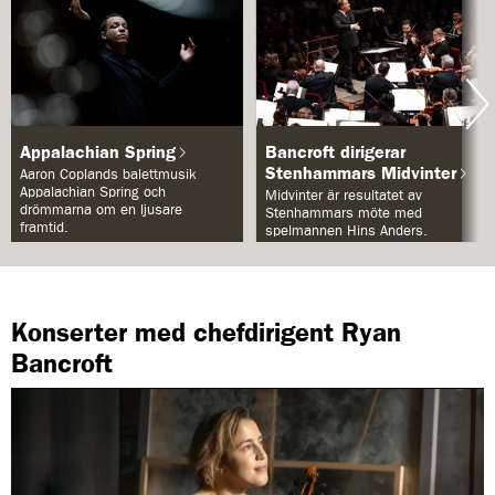
l
J
a
o
s
l
–
a
S
s
a
–
n
S
Appalachian Spring
Bancroft dirigerar
n
Stenhammars Midvinter
a
Aaron Coplands balettmusik
a
Appalachian Spring och
Midvinter är resultatet av
n
drömmarna om en ljusare
b
Stenhammars möte med
n
framtid.
spelmannen Hins Anders.
e
a
r
b
ä
e
t
r
Konserter med chefdirigent Ryan
t
ä
e
Bancroft
t
l
t
s
e
e
l
r
s
e