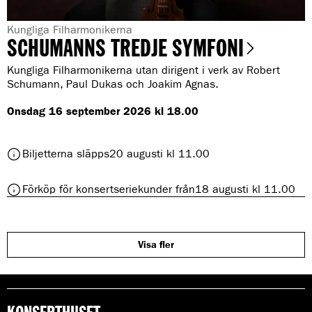
m
o
m
c
a
G
Kungliga Filharmonikerna
h
SCHUMANNS TREDJE SYMFONI
o
e
e
c
n
n
Kungliga Filharmonikerna utan dirigent i verk av Robert
h
b
r
Schumann, Paul Dukas och Joakim Agnas.
e
l
n
e
å
Onsdag 16 september 2026 kl 18.00
b
:
k
l
a
å
t
t
Biljetterna släpps
20 augusti kl 11.00
k
e
i
a
d
l
t
r
t
Förköp för konsertseriekunder från
18 augusti kl 11.00
l
e
a
i
S
d
l
l
c
r
l
h
a
S
Visa fler
u
l
c
m
h
a
u
n
m
n