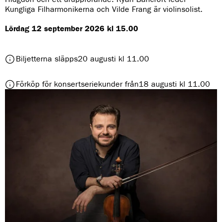
:
Kungliga Filharmonikerna och Vilde Frang är violinsolist.
Lördag 12 september 2026 kl 15.00
t
Biljetterna släpps
20 augusti kl 11.00
i
l
t
Förköp för konsertseriekunder från
18 augusti kl 11.00
l
i
S
l
i
l
b
S
e
i
l
b
i
e
u
l
s
i
f
u
e
s
m
f
m
e
a