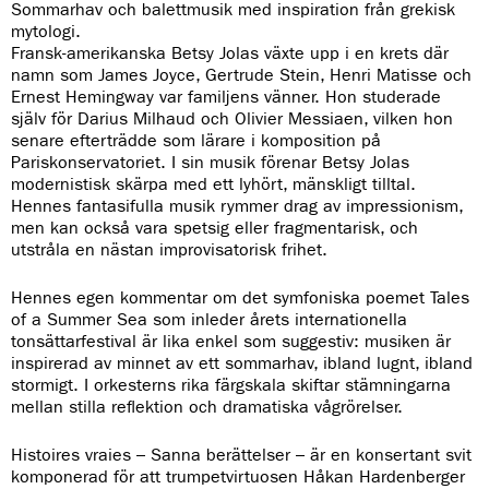
Sommarhav och balettmusik med inspiration från grekisk
mytologi.
Fransk-amerikanska Betsy Jolas växte upp i en krets där
namn som James Joyce, Gertrude Stein, Henri Matisse och
Ernest Hemingway var familjens vänner. Hon studerade
själv för Darius Milhaud och Olivier Messiaen, vilken hon
senare efterträdde som lärare i komposition på
Pariskonservatoriet. I sin musik förenar Betsy Jolas
modernistisk skärpa med ett lyhört, mänskligt tilltal.
Hennes fantasifulla musik rymmer drag av impressionism,
men kan också vara spetsig eller fragmentarisk, och
utstråla en nästan improvisatorisk frihet.
Hennes egen kommentar om det symfoniska poemet Tales
of a Summer Sea som inleder årets internationella
tonsättarfestival är lika enkel som suggestiv: musiken är
inspirerad av minnet av ett sommarhav, ibland lugnt, ibland
stormigt. I orkesterns rika färgskala skiftar stämningarna
mellan stilla reflektion och dramatiska vågrörelser.
Histoires vraies – Sanna berättelser – är en konsertant svit
komponerad för att trumpetvirtuosen Håkan Hardenberger