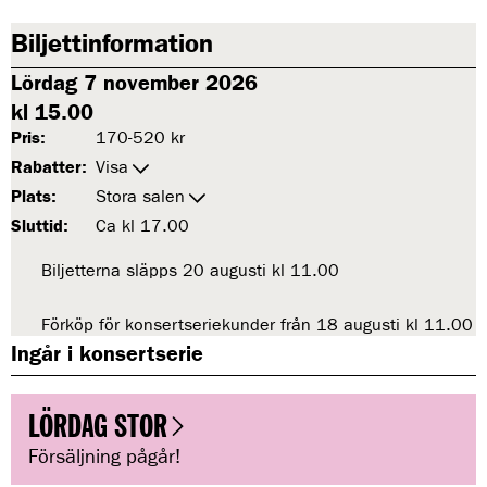
Biljettinformation
Lördag 7 november 2026
kl 15.00
Pris:
170-520 kr
Rabatter:
Visa
Plats:
Stora salen
Sluttid:
Ca kl 17.00
Biljetterna släpps 20 augusti kl 11.00
t
i
l
Förköp för konsertseriekunder från 18 augusti kl 11.00
t
l
i
Ingår i konsertserie
T
l
o
l
n
T
LÖRDAG STOR
s
o
ä
Försäljning pågår!
n
t
s