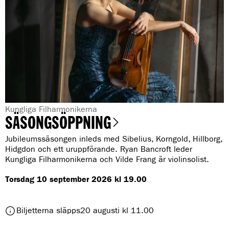
r
G
Kungliga Filharmonikerna
SÄSONGSÖPPNING
e
n
Jubileumssäsongen inleds med Sibelius, Korngold, Hillborg,
r
Hidgdon och ett uruppförande. Ryan Bancroft leder
Kungliga Filharmonikerna och Vilde Frang är violinsolist.
e
:
Torsdag 10 september 2026 kl 19.00
t
Biljetterna släpps
20 augusti kl 11.00
i