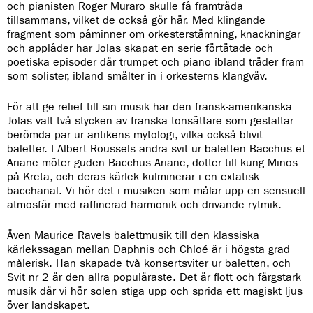
och pianisten Roger Muraro skulle få framträda
tillsammans, vilket de också gör här. Med klingande
fragment som påminner om orkesterstämning, knackningar
och applåder har Jolas skapat en serie förtätade och
poetiska episoder där trumpet och piano ibland träder fram
som solister, ibland smälter in i orkesterns klangväv.
För att ge relief till sin musik har den fransk-amerikanska
Jolas valt två stycken av franska tonsättare som gestaltar
berömda par ur antikens mytologi, vilka också blivit
baletter. I Albert Roussels andra svit ur baletten Bacchus et
Ariane möter guden Bacchus Ariane, dotter till kung Minos
på Kreta, och deras kärlek kulminerar i en extatisk
bacchanal. Vi hör det i musiken som målar upp en sensuell
atmosfär med raffinerad harmonik och drivande rytmik.
Även Maurice Ravels balettmusik till den klassiska
kärlekssagan mellan Daphnis och Chloé är i högsta grad
målerisk. Han skapade två konsertsviter ur baletten, och
Svit nr 2 är den allra populäraste. Det är flott och färgstark
musik där vi hör solen stiga upp och sprida ett magiskt ljus
över landskapet.