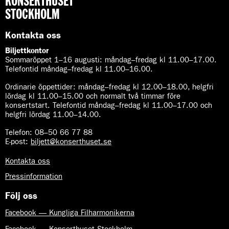
KONSERTHUSET
a
s
n
STOCKHOLM
t
n
r
s
Kontakta oss
e
t
d
Biljettkontor
r
j
Sommaröppet 1–16 augusti:
måndag–fredag kl 11.00–17.00.
e
e
Telefontid måndag–fredag kl 11.00–16.00.
d
s
j
Ordinarie öppettider:
måndag–fredag kl 12.00–18.00, helgfri
y
e
lördag kl 11.00–15.00 och normalt två timmar före
m
s
konsertstart. Telefontid måndag–fredag kl 11.00–17.00 och
f
y
helgfri lördag 11.00–14.00.
o
m
n
Telefon:
08–50 66 77 88
f
i
E-post
:
biljett@konserthuset.se
o
n
Kontakta oss
i
Pressinformation
Följ oss
Facebook — Kungliga Filharmonikerna
Facebook — Konserthuset Stockholm