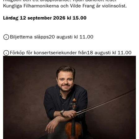
:
Kungliga Filharmonikerna och Vilde Frang är violinsolist.
Lördag 12 september 2026 kl 15.00
t
Biljetterna släpps
20 augusti kl 11.00
i
l
t
Förköp för konsertseriekunder från
18 augusti kl 11.00
l
i
S
l
i
l
b
S
e
i
l
b
i
e
u
l
s
i
f
u
e
s
m
f
m
e
a