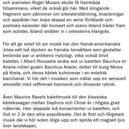
och pianisten Roger Muraro skulle få framträda
tillsammans, vilket de också gör här. Med klingande
fragment som påminner om orkesterstämning, knackningar
och applåder har Jolas skapat en serie förtätade och
poetiska episoder där trumpet och piano ibland träder fram
som solister, ibland smälter in i orkesterns klangväv.
För att ge relief till sin musik har den fransk-amerikanska
Jolas valt två stycken av franska tonsättare som gestaltar
berömda par ur antikens mytologi, vilka också blivit
baletter. I Albert Roussels andra svit ur baletten Bacchus et
Ariane möter guden Bacchus Ariane, dotter till kung Minos
på Kreta, och deras kärlek kulminerar i en extatisk
bacchanal. Vi hör det i musiken som målar upp en sensuell
atmosfär med raffinerad harmonik och drivande rytmik.
Även Maurice Ravels balettmusik till den klassiska
kärlekssagan mellan Daphnis och Chloé är i högsta grad
målerisk. Han skapade två konsertsviter ur baletten, och
Svit nr 2 är den allra populäraste. Det är flott och färgstark
musik där vi hör solen stiga upp och sprida ett magiskt ljus
över landskapet.