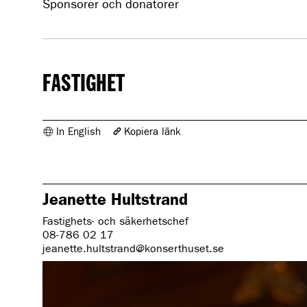
Sponsorer och donatorer
FASTIGHET
In English
Kopiera länk
Länken har kopierats
https://www.konserthuset.se/om-oss/organisation/avdelningar/fa
Jeanette Hultstrand
Fastighets- och säkerhetschef
08-786 02 17
jeanette.hultstrand@konserthuset.se