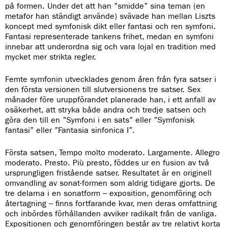
på formen. Under det att han ”smidde” sina teman (en
metafor han ständigt använde) svävade han mellan Liszts
koncept med symfonisk dikt eller fantasi och ren symfoni.
Fantasi representerade tankens frihet, medan en symfoni
innebar att underordna sig och vara lojal en tradition med
mycket mer strikta regler.
Femte symfonin utvecklades genom åren från fyra satser i
den första versionen till slutversionens tre satser. Sex
månader före uruppförandet planerade han, i ett anfall av
osäkerhet, att stryka både andra och tredje satsen och
göra den till en ”Symfoni i en sats” eller ”Symfonisk
fantasi” eller ”Fantasia sinfonica I”.
Första satsen, Tempo molto moderato. Largamente. Allegro
moderato. Presto. Più presto, föddes ur en
fusion av två
ursprungligen fristående satser.
Resultatet är en originell
omvandling av sonat-formen som aldrig tidigare gjorts. De
tre delarna i en sonatform – exposition, genomföring och
återtagning – finns fortfarande kvar, men deras omfattning
och inbördes förhållanden avviker radikalt från de vanliga.
Expositionen och genomföringen består av tre relativt korta