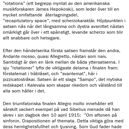
”rotations” (ett begrepp myntat av den amerikanska
musikforskaren James Hepokoski), som leder över till en
mycket omfattande återtagningsdel,
”recapitulatory space”, med scherzokaraktär. Höjdpunkten i
satsen nås när det långsamma och dystra avsnittet nästan
omärkligt går över i ett spänstigt, levande scherzo som blir
allt snabbare och hetsigare.
Efter den händelserika första satsen framstår den andra,
Andante mosso, quasi Allegretto, nästan som naiv.
Samtidigt är den en länk mellan de båda yttersatserna. I
sju ”rotationer” lyfts de viktigaste delarna i finalen fram:
förstatemat i träblåset, och ”svantemat”, här i
pizzicatostråkar. Satsen är ett slags ”Sampo”, det mytiska
redskapet i Kalevala som skapar rikedom och välstånd till
alla som håller i det.
Den triumfatoriska finalen Allegro molto innehåller ett
särskilt vackert exempel på vad Sibelius menade då han
skrev i sin dagbok den 10 april 1915:
”Om aftonen på
sinfonin. Dispositionen af themata. Detta viktiga göra med
dess hemlighetsfullhet och tjusning. Som Gud fader hade