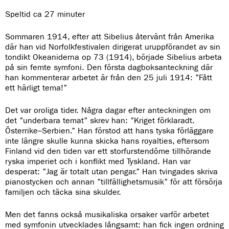
Speltid ca 27 minuter
Sommaren 1914, efter att Sibelius återvänt från Amerika
där han vid Norfolkfestivalen dirigerat uruppförandet av sin
tondikt Okeaniderna op 73 (1914), började Sibelius arbeta
på sin femte symfoni. Den första dagboksanteckning där
han kommenterar arbetet är från den 25 juli 1914: ”Fått
ett härligt tema!”
Det var oroliga tider. Några dagar efter anteckningen om
det ”underbara temat” skrev han: ”Kriget förklaradt.
Österrike–Serbien.” Han förstod att hans tyska förläggare
inte längre skulle kunna skicka hans royalties, eftersom
Finland vid den tiden var ett storfurstendöme tillhörande
ryska imperiet och i konflikt med Tyskland. Han var
desperat: ”Jag är totalt utan pengar.” Han tvingades skriva
pianostycken och annan ”tillfällighetsmusik” för att försörja
familjen och täcka sina skulder.
Men det fanns också musikaliska orsaker varför arbetet
med symfonin utvecklades långsamt: han fick ingen ordning