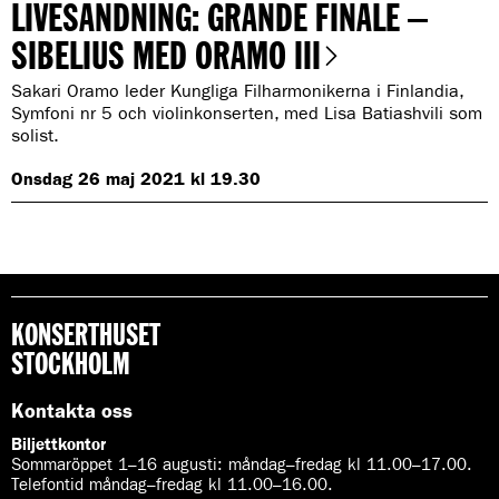
LIVESÄNDNING: GRANDE FINALE –
e
n
SIBELIUS MED ORAMO III
r
Sakari Oramo leder Kungliga Filharmonikerna i Finlandia,
e
Symfoni nr 5 och violinkonserten, med Lisa Batiashvili som
:
solist.
Onsdag 26 maj 2021 kl 19.30
KONSERTHUSET
STOCKHOLM
Kontakta oss
Biljettkontor
Sommaröppet 1–16 augusti:
måndag–fredag kl 11.00–17.00.
Telefontid måndag–fredag kl 11.00–16.00.