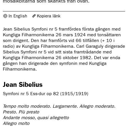
mosaikbitarna som skänkts från ovan.
In English
Kopiera länk
Länken har kopierats
Jean Sibelius Symfoni nr 5 framfördes första gången med
https://www.konserthuset.se/om-oss/var-verksamhet/festivaler/grande-
Kungliga Filharmonikerna 26 mars 1924 med tonsättaren
finale/musiken-som-spelas/symfonierna/symfoni-nr-5/
som dirigent. Den har framförts vid 66 tillfällen (+ 10 i
radio) av Kungliga Filharmonikerna. Carl Garaguly dirigerade
Sibelius Symfoni nr 5 vid sitt sista framträdande med
Kungliga Filharmonikerna 26 oktober 1982. Det var enda
gången han dirigerade den symfonin med Kungliga
Filharmonikerna.
Jean Sibelius
Symfoni nr 5 Ess-dur op 82 (1915/1919)
Tempo molto moderato. Largamente. Allegro
moderato.
Presto. Più presto
Andante mosso, quasi allegretto
Allegro molto