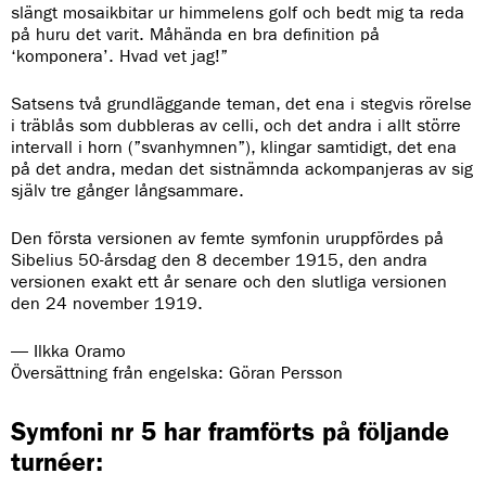
slängt mosaikbitar ur himmelens golf och bedt mig ta reda
på huru det varit. Måhända en bra definition på
‘komponera’. Hvad vet jag!”
Satsens två grundläggande teman, det ena i stegvis rörelse
i träblås som dubbleras av celli, och det andra i allt större
intervall i horn (”svanhymnen”), klingar samtidigt, det ena
på det andra, medan det sistnämnda ackompanjeras av sig
själv tre gånger långsammare.
Den första versionen av femte symfonin uruppfördes på
Sibelius 50-årsdag den 8 december 1915, den andra
versionen exakt ett år senare och den slutliga versionen
den 24 november 1919.
— Ilkka Oramo
Översättning från engelska: Göran Persson
Symfoni nr 5 har framförts på följande
turnéer: